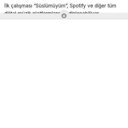
İlk çalışması “Süslümüyüm”, Spotify ve diğer tüm
dijital müzik platformlarında dinlenebiliyor.
Nisella’nın müzik kariyerindeki yeni adımlarının
önümüzdeki dönemde de yakından takip edilmesi
bekleniyor.