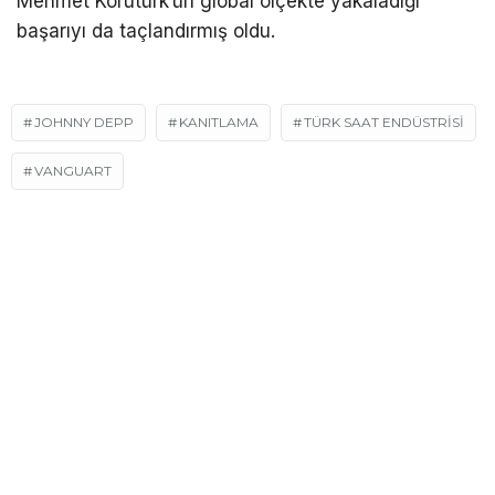
Mehmet Korutürk’ün global ölçekte yakaladığı
başarıyı da taçlandırmış oldu.
JOHNNY DEPP
KANITLAMA
TÜRK SAAT ENDÜSTRİSİ
VANGUART