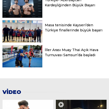
Türkiye- Azerbaycan
13
Başakşehir
0
0
0
Kardeşliğinden Büyük Başarı
14
Kasımpaşa
0
0
0
15
Kocaelispor
0
0
0
Masa tenisinde Kayseri’den
16
Konyaspor
0
0
0
Türkiye finallerinde büyük başarı
17
Samsunspor
0
0
0
18
Trabzonspor
0
0
0
İller Arası Muay Thai Açık Hava
Turnuvası Samsun’da başladı
VİDEO