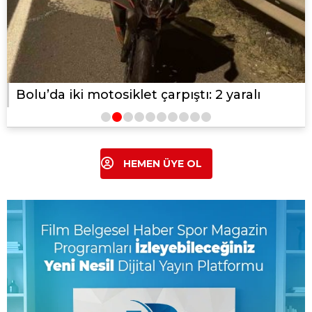
Bolu’da kırmızı ışıkta geçen otomobil
kamyonla çarpıştı
1
2
3
4
5
6
7
8
9
10
HEMEN ÜYE OL