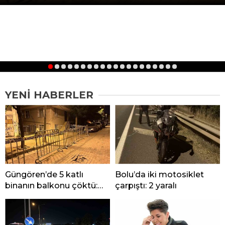
1
2
3
4
5
6
7
8
9
10
11
12
13
14
15
16
17
18
19
20
YENI HABERLER
Güngören’de 5 katlı
Bolu’da iki motosiklet
binanın balkonu çöktü:
çarpıştı: 2 yaralı
Binanın çevresi bariyerle
kapatıldı