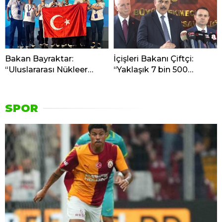
Bakan Bayraktar:
İçişleri Bakanı Çiftçi:
“Uluslararası Nükleer
“Yaklaşık 7 bin 500
Bilim Olimpiyatı’na ilk
aranan şahsı bu yılın ilk 7
kez katılan Türkiye, 1
yılında yakalamış
altın ve 3 bronz madalya
durumdayız”
SPOR
ile uluslararası arenaya
güçlü bir giriş yaptı”