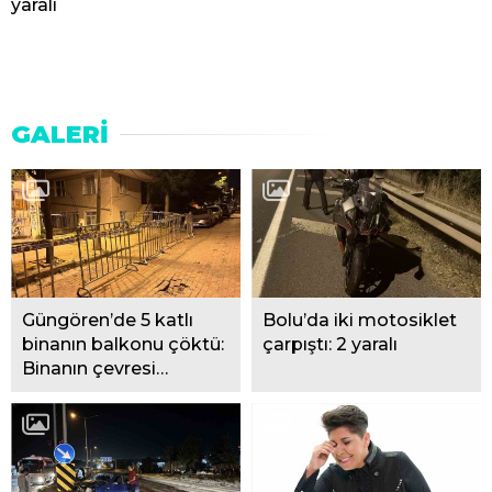
yaralı
GALERİ
Güngören’de 5 katlı
Bolu’da iki motosiklet
binanın balkonu çöktü:
çarpıştı: 2 yaralı
Binanın çevresi
bariyerle kapatıldı