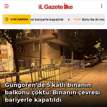
SON DAKİKA
riyerle kapatıldı
Bolu’da iki motosiklet çarpıştı: 2 yaralı
02:10
Güngören’de 5 katlı binanın
balkonu çöktü: Binanın çevresi
bariyerle kapatıldı