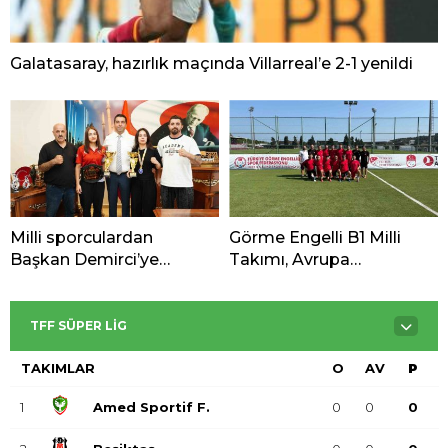
Galatasaray, hazırlık maçında Villarreal’e 2-1 yenildi
Milli sporculardan
Görme Engelli B1 Milli
Başkan Demirci’ye
Takımı, Avrupa
şampiyonluk ziyareti
Şampiyonası’na Riva’da
hazırlanıyor
TFF SÜPER LIG
TAKIMLAR
O
AV
P
1
Amed Sportif F.
0
0
0