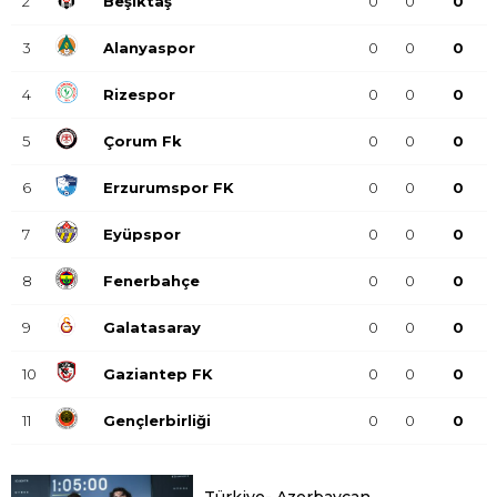
2
Beşiktaş
0
0
0
3
Alanyaspor
0
0
0
4
Rizespor
0
0
0
5
Çorum Fk
0
0
0
6
Erzurumspor FK
0
0
0
7
Eyüpspor
0
0
0
8
Fenerbahçe
0
0
0
9
Galatasaray
0
0
0
10
Gaziantep FK
0
0
0
11
Gençlerbirliği
0
0
0
12
Göztepe
0
0
0