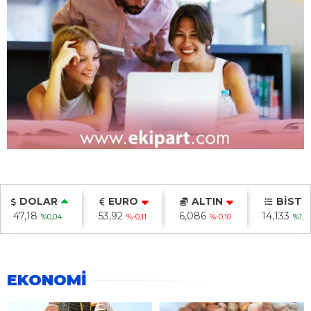
DOLAR
EURO
ALTIN
BİST
47,18
53,92
6,086
14,133
%0,04
%-0,11
%-0,10
%1,0
EKONOMİ