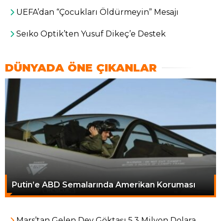
UEFA’dan “Çocukları Öldürmeyin” Mesajı
Seıko Optik’ten Yusuf Dikeç’e Destek
DÜNYADA ÖNE ÇIKANLAR
Putin’e ABD Semalarında Amerikan Koruması
Mars’tan Gelen Dev Göktaşı 5,3 Milyon Dolara