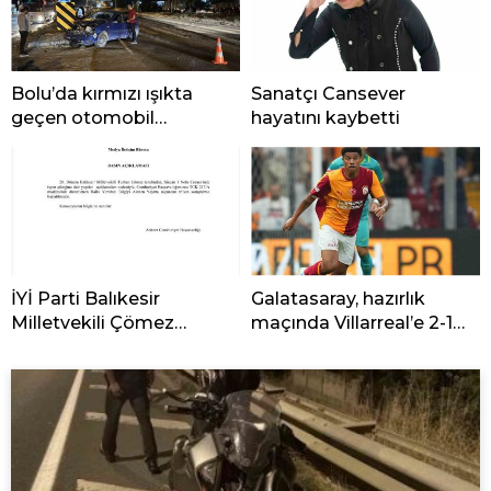
Bolu’da kırmızı ışıkta
Sanatçı Cansever
geçen otomobil
hayatını kaybetti
kamyonla çarpıştı
İYİ Parti Balıkesir
Galatasaray, hazırlık
Milletvekili Çömez
maçında Villarreal’e 2-1
hakkında soruşturma
yenildi
başlatıldı