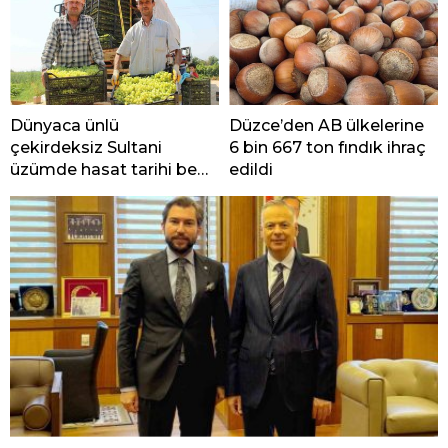
Dünyaca ünlü
Düzce’den AB ülkelerine
çekirdeksiz Sultani
6 bin 667 ton fındık ihraç
üzümde hasat tarihi belli
edildi
oldu