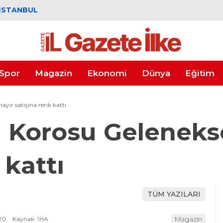
İSTANBUL
Spor
Magazin
Ekonomi
Dünya
Eğitim
ayır satışına renk kattı
n Korosu Gelenekse
 kattı
TÜM YAZILARI
20
Kaynak: İHA
Magazin