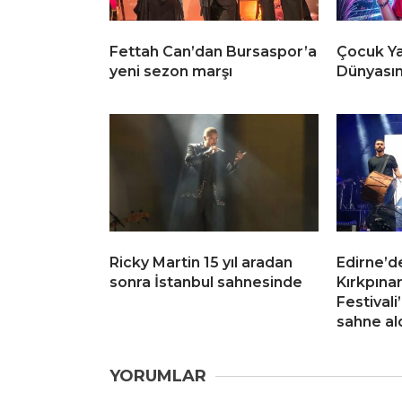
Fettah Can’dan Bursaspor’a
Çocuk Ya
yeni sezon marşı
Dünyasın
Ricky Martin 15 yıl aradan
Edirne’de
sonra İstanbul sahnesinde
Kırkpınar
Festival
sahne al
YORUMLAR