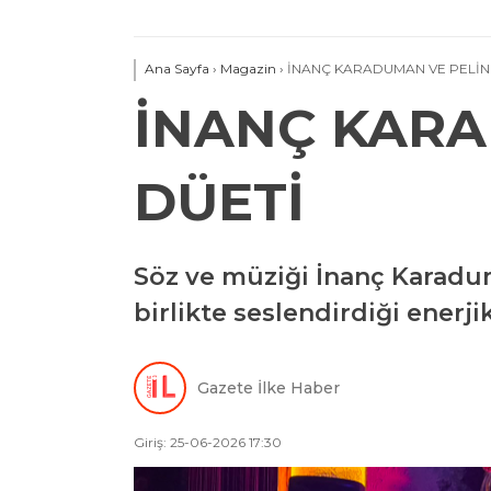
Ana Sayfa
›
Magazin
›
İNANÇ KARADUMAN VE PELİN
İNANÇ KARA
DÜETİ
Söz ve müziği İnanç Karadum
birlikte seslendirdiği enerj
Gazete İlke Haber
Giriş: 25-06-2026 17:30