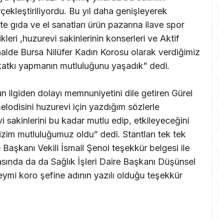
ekleştiriliyordu. Bu yıl daha genişleyerek
te gıda ve el sanatları ürün pazarına ilave spor
ikleri ,huzurevi sakinlerinin konserleri ve Aktif
finalde Bursa Nilüfer Kadın Korosu olarak verdiğimiz
e katkı yapmanın mutluluğunu yaşadık” dedi.
n ilgiden dolayı memnuniyetini dile getiren Gürel
lodisini huzurevi için yazdığım sözlerle
i sakinlerini bu kadar mutlu edip, etkileyeceğini
zim mutluluğumuz oldu” dedi. Stantları tek tek
Başkanı Vekili İsmail Şenol teşekkür belgesi ile
nrasında da da Sağlık İşleri Daire Başkanı Düşünsel
ymi koro şefine adının yazılı olduğu teşekkür