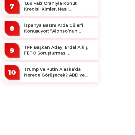
1,69 Faiz Oranıyla Konut
7
Kredisi: Kimler, Nasıl
Yararlanacak?
İspanya Basını Arda Güler’i
8
Konuşuyor: “Alonso’nun
Büyücüsü”
TFF Başkan Adayı Erdal Alkış
9
FETÖ Soruşturması
Kapsamında Tutuklandı
Trump ve Putin Alaska’da
10
Nerede Görüşecek? ABD ve
Rus Basını Farklı Yerleri İşaret
Etti!