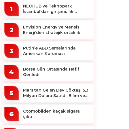
NEOHUB ve Teknopark
1
İstanbul’dan girişimcilik
ekosistemine destek
Envision Energy ve Mensis
2
Enerji’den stratejik ortaklık
Putin’e ABD Semalarında
3
Amerikan Koruması
Borsa Gün Ortasında Hafif
4
Geriledi
Mars’tan Gelen Dev Göktaşı 5,3
5
Milyon Dolara Satıldı: Bilim ve
Koleksiyon Dünyası Sallandı!
Otomobilden kaçak sigara
6
çıktı