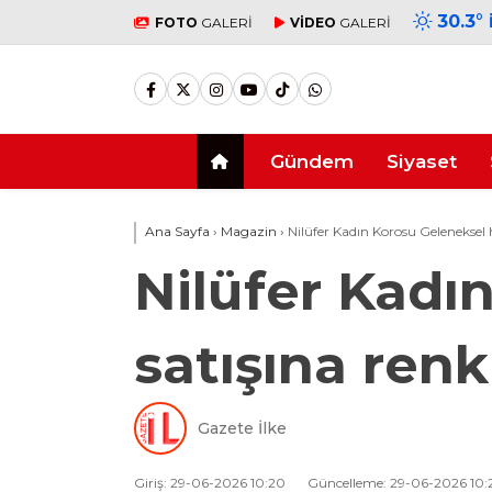
30.3
°
FOTO
GALERİ
VİDEO
GALERİ
Gündem
Siyaset
Ana Sayfa
›
Magazin
›
Nilüfer Kadın Korosu Geleneksel h
Nilüfer Kadı
satışına renk
Gazete İlke
Giriş: 29-06-2026 10:20
Güncelleme: 29-06-2026 10: