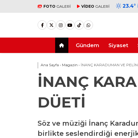
23.4
°
FOTO
GALERİ
VİDEO
GALERİ
Gündem
Siyaset
Ana Sayfa
›
Magazin
›
İNANÇ KARADUMAN VE PELİN
İNANÇ KARA
DÜETİ
Söz ve müziği İnanç Karadum
birlikte seslendirdiği enerj