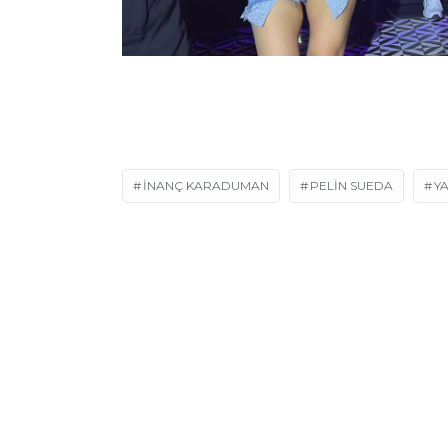
INANÇ KARADUMAN
PELIN SUEDA
Y