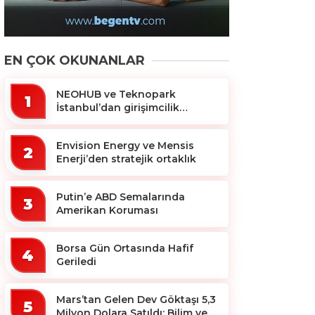
EN ÇOK OKUNANLAR
NEOHUB ve Teknopark
1
İstanbul’dan girişimcilik
ekosistemine destek
Envision Energy ve Mensis
2
Enerji’den stratejik ortaklık
Putin’e ABD Semalarında
3
Amerikan Koruması
Borsa Gün Ortasında Hafif
4
Geriledi
Mars’tan Gelen Dev Göktaşı 5,3
5
Milyon Dolara Satıldı: Bilim ve