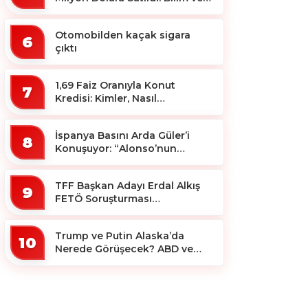
Koleksiyon Dünyası Sallandı!
Otomobilden kaçak sigara
6
çıktı
1,69 Faiz Oranıyla Konut
7
Kredisi: Kimler, Nasıl
Yararlanacak?
İspanya Basını Arda Güler’i
8
Konuşuyor: “Alonso’nun
Büyücüsü”
TFF Başkan Adayı Erdal Alkış
9
FETÖ Soruşturması
Kapsamında Tutuklandı
Trump ve Putin Alaska’da
10
Nerede Görüşecek? ABD ve
Rus Basını Farklı Yerleri İşaret
Etti!