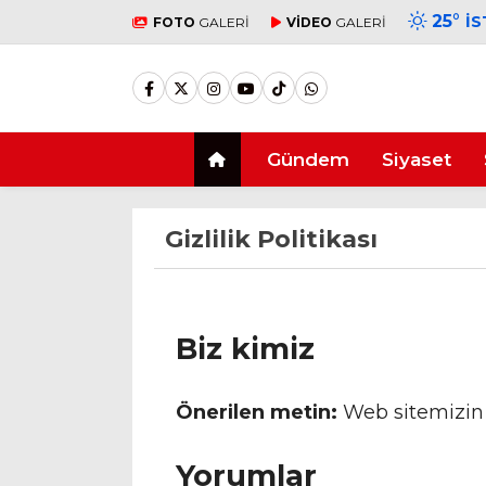
25
°
İ
FOTO
GALERİ
VİDEO
GALERİ
Gündem
Siyaset
Gizlilik Politikası
Biz kimiz
Önerilen metin:
Web sitemizin 
Yorumlar