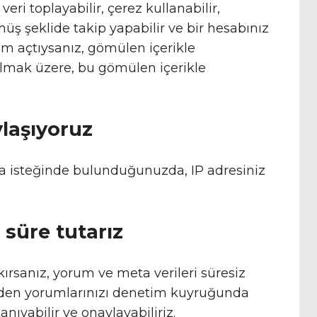
eri toplayabilir, çerez kullanabilir,
ş şeklide takip yapabilir ve bir hesabınız
m açtıysanız, gömülen içerikle
olmak üzere, bu gömülen içerikle
ylaşıyoruz
ma isteğinde bulunduğunuzda, IP adresiniz
 süre tutarız
kırsanız, yorum ve meta verileri süresiz
p eden yorumlarınızı denetim kuyruğunda
nıyabilir ve onaylayabiliriz.