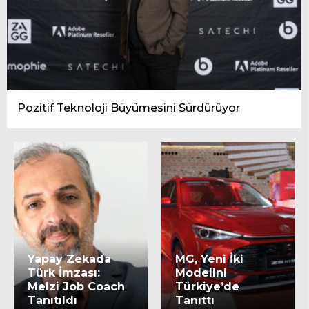
Pozitif Teknoloji Büyümesini Sürdürüyor
Yapay Zekada
MG, Yeni İki
Türk İmzası:
Modelini
Melzi Job Coach
Türkiye’de
Tanıtıldı
Tanıttı