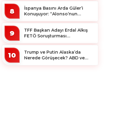
İspanya Basını Arda Güler’i
8
Konuşuyor: “Alonso’nun
Büyücüsü”
TFF Başkan Adayı Erdal Alkış
9
FETÖ Soruşturması
Kapsamında Tutuklandı
Trump ve Putin Alaska’da
10
Nerede Görüşecek? ABD ve
Rus Basını Farklı Yerleri İşaret
Etti!