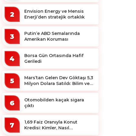
ekosistemine destek
Envision Energy ve Mensis
2
Enerji’den stratejik ortaklık
Putin’e ABD Semalarında
3
Amerikan Koruması
Borsa Gün Ortasında Hafif
4
Geriledi
Mars’tan Gelen Dev Göktaşı 5,3
5
Milyon Dolara Satıldı: Bilim ve
Koleksiyon Dünyası Sallandı!
Otomobilden kaçak sigara
6
çıktı
1,69 Faiz Oranıyla Konut
7
Kredisi: Kimler, Nasıl
Yararlanacak?