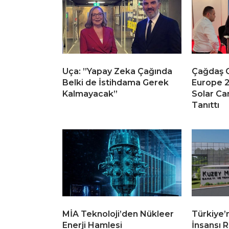
Uça: ”Yapay Zeka Çağında
Çağdaş C
Belki de İstihdama Gerek
Europe 2
Kalmayacak”
Solar Ca
Tanıttı
MİA Teknoloji’den Nükleer
Türkiye’n
Enerji Hamlesi
İnsansı R