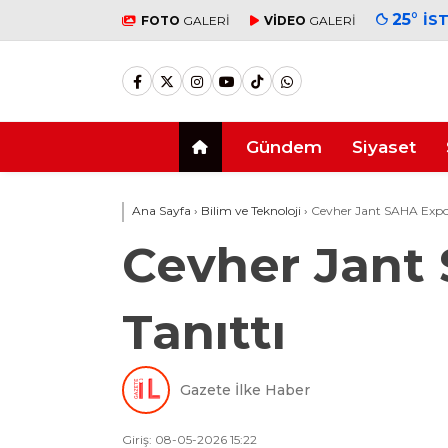
25
°
İS
FOTO
GALERİ
VİDEO
GALERİ
Gündem
Siyaset
Ana Sayfa
›
Bilim ve Teknoloji
›
Cevher Jant SAHA Expo’d
Cevher Jant 
Tanıttı
Gazete İlke Haber
Giriş: 08-05-2026 15:22