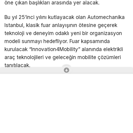
öne çıkan başlıkları arasında yer alacak.
Bu yıl 25’inci yılını kutlayacak olan Automechanika
Istanbul, klasik fuar anlayışının ötesine geçerek
teknoloji ve deneyim odaklı yeni bir organizasyon
modeli sunmayı hedefliyor. Fuar kapsamında
kurulacak “Innovation4Mobility” alanında elektrikli
araç teknolojileri ve geleceğin mobilite çözümleri
tanıtılacak.
Automechanika Academy oturumlarında ise yapay
zekâ destekli servis uygulamaları, sürdürülebilirlik,
e-ticaret ve otomotiv sektörünün geleceğine yön
veren yenilikçi konular ele alınacak. Uluslararası
pavilyonlar ve iş birliği programları sayesinde fuarın,
Türkiye’nin otomotiv satış sonrası sektöründeki
bölgesel ticaret merkezi konumunu daha da