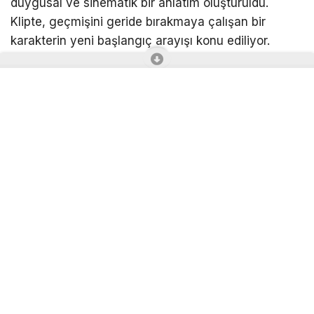
duygusal ve sinematik bir anlatım oluşturuldu.
Klipte, geçmişini geride bırakmaya çalışan bir
karakterin yeni başlangıç arayışı konu ediliyor.
Yaz sezonu için çalışmalarını sürdürdüğünü belirten
Faruk K, 9/8 ritimli yeni bir şarkı, “Niye
Unutamadım”ın house versiyonu ve sürpriz bir
cover proje üzerinde çalıştığını açıkladı.
Son dönemde halk konserlerine ağırlık verdiğini
ifade eden sanatçı, festival ve büyük
organizasyonlarda dinleyicileriyle buluşmaktan
büyük mutluluk duyduğunu belirtti.
Mimar Sinan Üniversitesi Devlet Konservatuvarı
Modern Dans Bölümü mezunu olan Faruk K,
gelecekte müzikal ve gösteri sanatları alanında
daha kapsamlı projeler üretmeyi hedeflediğini