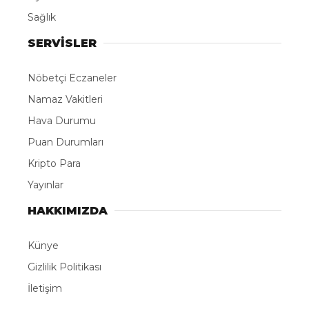
Kamera önündeki başarılı performansı ve modellik
çalışmalarıyla dikkat çeken çocuk oyuncu ve model
Nisanur, müzik dünyasına “Nisella” sahne adıyla
giriş yaptı. Genç yetenek, ilk single çalışması
**”Süslümüyüm”**ü müzikseverlerin beğenisine
sundu.
Enerjik ritmi, renkli tarzı ve akılda kalan melodisiyle
öne çıkan “Süslümüyüm”, yayınlanmasının ardından
Spotify başta olmak üzere tüm dijital müzik
platformlarında dinleyicilerle buluştu. Şarkı, sosyal
medyada da ilgi görmeye başladı.
Oyunculuk ve modellik kariyerini müzikle
taçlandıran Nisanur, Nisella adıyla sanat
yolculuğunda yeni bir sayfa açarken, farklı
alanlardaki üretimleriyle dikkat çekmeye devam