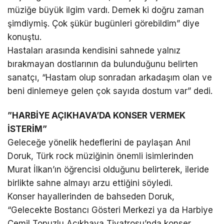
müziğe büyük ilgim vardı. Demek ki doğru zaman
şimdiymiş. Çok şükür bugünleri görebildim” diye
konuştu.
Hastaları arasında kendisini sahnede yalnız
bırakmayan dostlarının da bulunduğunu belirten
sanatçı, “Hastam olup sonradan arkadaşım olan ve
beni dinlemeye gelen çok sayıda dostum var” dedi.
”HARBİYE AÇIKHAVA’DA KONSER VERMEK
İSTERİM”
Geleceğe yönelik hedeflerini de paylaşan Anıl
Doruk, Türk rock müziğinin önemli isimlerinden
Murat İlkan’ın öğrencisi olduğunu belirterek, ileride
birlikte sahne almayı arzu ettiğini söyledi.
Konser hayallerinden de bahseden Doruk,
“Gelecekte Bostancı Gösteri Merkezi ya da Harbiye
Cemil Topuzlu Açıkhava Tiyatrosu’nda konser