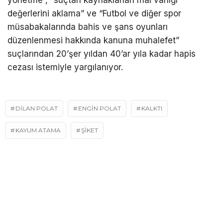
yönetme”, “suçtan kaynaklanan mal varlığı
değerlerini aklama” ve “Futbol ve diğer spor
müsabakalarında bahis ve şans oyunları
düzenlenmesi hakkında kanuna muhalefet”
suçlarından 20’şer yıldan 40’ar yıla kadar hapis
cezası istemiyle yargılanıyor.
DİLAN POLAT
ENGİN POLAT
KALKTI
KAYUM ATAMA
ŞİKET