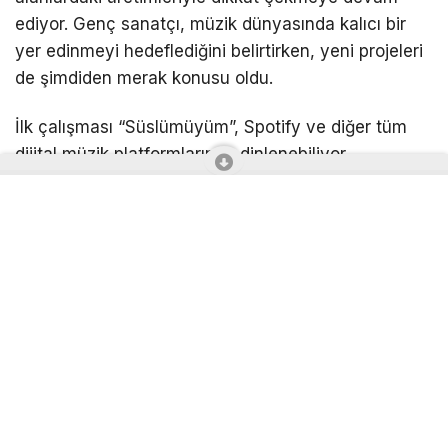
ediyor. Genç sanatçı, müzik dünyasında kalıcı bir
yer edinmeyi hedeflediğini belirtirken, yeni projeleri
de şimdiden merak konusu oldu.
İlk çalışması “Süslümüyüm”, Spotify ve diğer tüm
dijital müzik platformlarında dinlenebiliyor.
Nisella’nın müzik kariyerindeki yeni adımlarının
önümüzdeki dönemde de yakından takip edilmesi
bekleniyor.