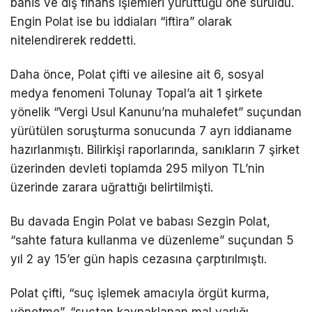
bahis ve dış finans işlemleri yürüttüğü öne sürüldü.
Engin Polat ise bu iddiaları “iftira” olarak
nitelendirerek reddetti.
Daha önce, Polat çifti ve ailesine ait 6, sosyal
medya fenomeni Tolunay Topal’a ait 1 şirkete
yönelik “Vergi Usul Kanunu’na muhalefet” suçundan
yürütülen soruşturma sonucunda 7 ayrı iddianame
hazırlanmıştı. Bilirkişi raporlarında, sanıkların 7 şirket
üzerinden devleti toplamda 295 milyon TL’nin
üzerinde zarara uğrattığı belirtilmişti.
Bu davada Engin Polat ve babası Sezgin Polat,
“sahte fatura kullanma ve düzenleme” suçundan 5
yıl 2 ay 15’er gün hapis cezasına çarptırılmıştı.
Polat çifti, “suç işlemek amacıyla örgüt kurma,