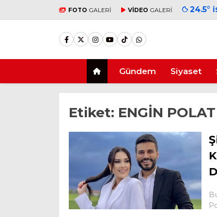
24.5
°
FOTO
GALERİ
VİDEO
GALERİ
Gündem
Siyaset
Etiket:
ENGİN POLAT
Ş
K
D
Bu
Po