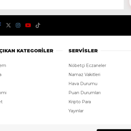
ÇIKAN KATEGORİLER
SERVİSLER
dem
Nöbetçi Eczaneler
a
Namaz Vakitleri
Hava Durumu
omi
Puan Durumları
et
Kripto Para
Yayınlar