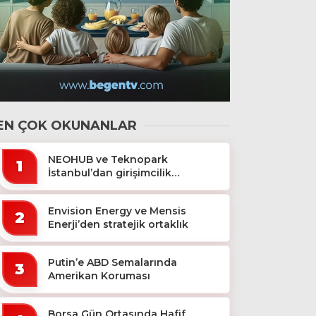
EN ÇOK OKUNANLAR
NEOHUB ve Teknopark
1
İstanbul’dan girişimcilik
ekosistemine destek
Envision Energy ve Mensis
2
Enerji’den stratejik ortaklık
Putin’e ABD Semalarında
3
Amerikan Koruması
Borsa Gün Ortasında Hafif