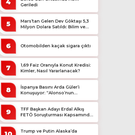
4
Geriledi
Mars’tan Gelen Dev Göktaşı 5,3
5
Milyon Dolara Satıldı: Bilim ve
Koleksiyon Dünyası Sallandı!
6
Otomobilden kaçak sigara çıktı
1,69 Faiz Oranıyla Konut Kredisi:
7
Kimler, Nasıl Yararlanacak?
İspanya Basını Arda Güler’i
8
Konuşuyor: “Alonso’nun
Büyücüsü”
TFF Başkan Adayı Erdal Alkış
9
FETÖ Soruşturması Kapsamında
Tutuklandı
Trump ve Putin Alaska’da
10