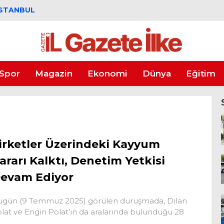
İSTANBUL
Spor
Magazin
Ekonomi
Dünya
Eğitim
irketler Üzerindeki Kayyum
ararı Kalktı, Denetim Yetkisi
evam Ediyor
gün (9 Temmuz 2025) görülen duruşmada, Dilan
lat ve Engin Polat’ın da aralarında bulunduğu 28