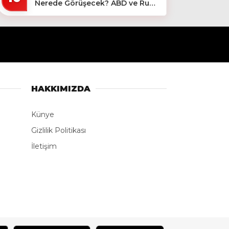
Nerede Görüşecek? ABD ve Rus
Basını Farklı Yerleri İşaret Etti!
HAKKIMIZDA
Künye
Gizlilik Politikası
İletişim