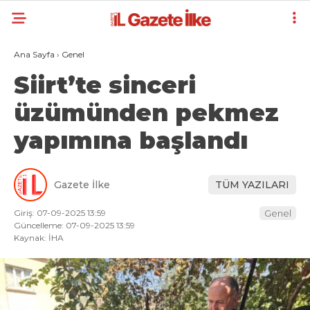
Ana Sayfa
›
Genel
Siirt’te sinceri
üzümünden pekmez
yapımına başlandı
Gazete İlke
TÜM YAZILARI
Giriş: 07-09-2025 13:59
Genel
Güncelleme: 07-09-2025 13:59
Kaynak: İHA