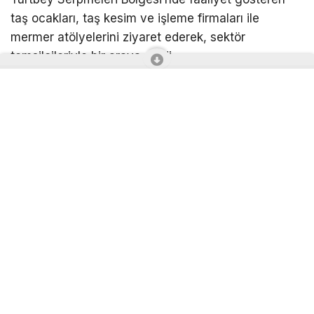
taş ocakları, taş kesim ve işleme firmaları ile
mermer atölyelerini ziyaret ederek, sektör
temsilcileriyle bir araya geldi.
Baran’a ziyaretinde, ATO Yönetim Kurulu Üyesi ve
Doğal Taş, Mermer ve Hazır Beton İmalatçıları
Meslek Komitesi Başkanı Ali İhsan Güçlü ile Komite
Üyeleri Serkan Fındık ve Erol Yıldırımoğlu eşlik etti.
Gölbaşı Sanayi Kooperatifi Başkanı Mehmet Aktay,
Gölbaşı Karma Esnaf ve Sanatkarlar Odası Başkanı
Fatih Taştan ve sektör temsilcileriyle bir araya
gelen ATO Başkanı Gürsel Baran, üretim süreçlerini
yerinde inceleyerek, firmaların talep, beklenti ve
çözüm önerilerini dinledi.
“Gölbaşı’nın sahip olduğu potansiyel doğal taş ve