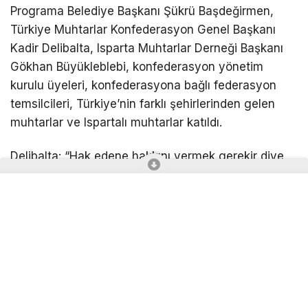
Programa Belediye Başkanı Şükrü Başdeğirmen,
Türkiye Muhtarlar Konfederasyon Genel Başkanı
Kadir Delibalta, Isparta Muhtarlar Derneği Başkanı
Gökhan Büyükleblebi, konfederasyon yönetim
kurulu üyeleri, konfederasyona bağlı federasyon
temsilcileri, Türkiye’nin farklı şehirlerinden gelen
muhtarlar ve Ispartalı muhtarlar katıldı.
Delibalta: “Hak edene hakkını vermek gerekir diye
düşündük”
Türkiye Muhtarlar Konfederasyonu Genel Başkanı
Kadir Delibalta, önemli bir ana şahitlik ettiklerini
söyledi. Kurumlar arasında uyum olan şehirde
başarının geldiğini dile getiren Delibalta, “Uyum
olmayan şehirlerde hep problem var. Ben 28 yılımı
bu kuruma verdim. Çok ciddi şekilde araştırma