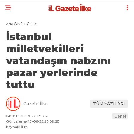
Ana Sayfa
›
Genel
İstanbul
milletvekilleri
vatandaşın nabzını
pazar yerlerinde
tuttu
Gazete İlke
TÜM YAZILARI
Giriş: 13-06-2026 09:28
Genel
Güncelleme: 13-06-2026 09:28
Kaynak: İHA