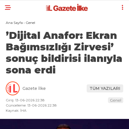
Ana Sayfa
›
Genel
’Dijital Anafor: Ekran
Bağımsızlığı Zirvesi’
sonuç bildirisi ilanıyla
sona erdi
Gazete İlke
TÜM YAZILARI
Giriş: 13-06-2026 22:38
Genel
Güncelleme: 13-06-2026 22:38
Kaynak: İHA