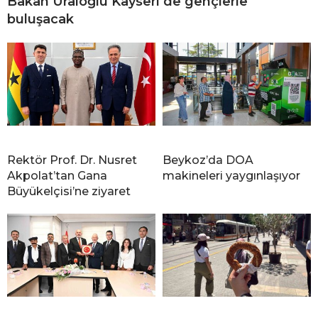
Bakan Uraloğlu Kayseri’de gençlerle
buluşacak
Rektör Prof. Dr. Nusret
Beykoz’da DOA
Akpolat’tan Gana
makineleri yaygınlaşıyor
Büyükelçisi’ne ziyaret