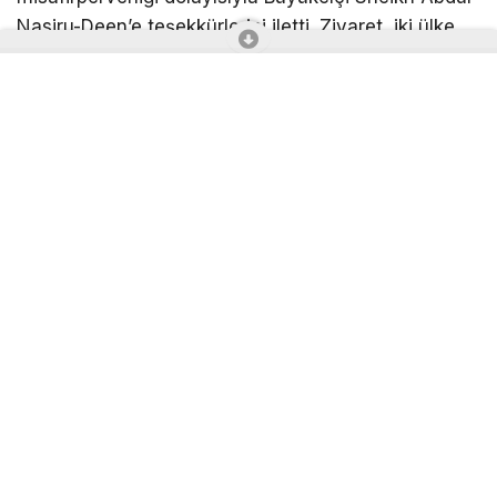
Nasiru-Deen’e teşekkürlerini iletti. Ziyaret, iki ülke
arasındaki kültürel ve akademik bağları daha da
güçlendirecek ortak çalışmaların temennisinin
ardından günün anısına çekilen hatıra fotoğrafı ile
sona erdi.