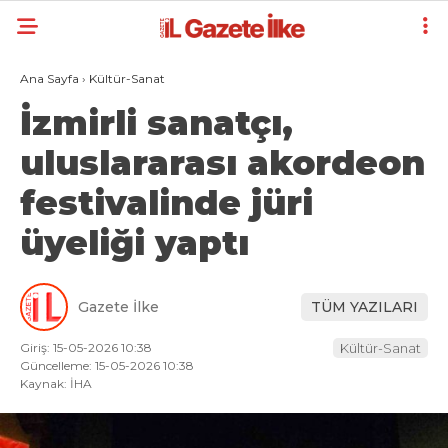
Ana Sayfa
›
Kültür-Sanat
İzmirli sanatçı,
uluslararası akordeon
festivalinde jüri
üyeliği yaptı
Gazete İlke
TÜM YAZILARI
Giriş: 15-05-2026 10:38
Kültür-Sanat
Güncelleme: 15-05-2026 10:38
Kaynak: İHA