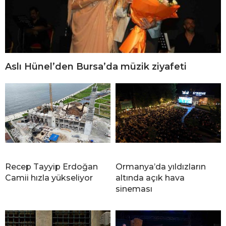
Aslı Hünel’den Bursa’da müzik ziyafeti
Recep Tayyip Erdoğan
Ormanya’da yıldızların
Camii hızla yükseliyor
altında açık hava
sineması