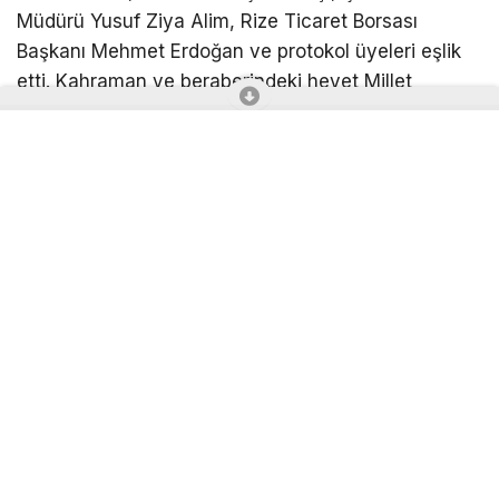
Rahmi Metin, Müftü Naci Çakmakçı, ÇAYKUR Genel
Müdürü Yusuf Ziya Alim, Rize Ticaret Borsası
Başkanı Mehmet Erdoğan ve protokol üyeleri eşlik
etti. Kahraman ve beraberindeki heyet Millet
Bahçesi içerisinde yapımı devam eden Recep
Tayyip Erdoğan Camisi’nin yüklenici firma
yetkililerinden bilgi aldı.
Rize’ye sadece Recep Tayyip Erdoğan Camii değil
birçok eserin kazandırıldığının altını çizen
Kahraman, “Bütün emek verenlerden Allah razı
olsun. Camimizin adı daha önceden de halkımızın
isteği doğrultusunda Recep Tayyip Erdoğan
Camii’dir. Cumhurbaşkanımıza Allah nice hizmetler
nasip eder inşallah. Türkiye’nin her yerine camiler,
eserler kazandırdı, birçok eser yanında. Rize’miz de
bir merkez camisi kazanmış oldu. Kapasitesi