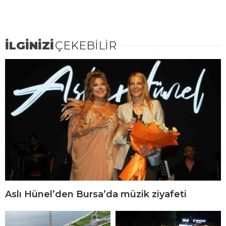
İLGİNİZİ
ÇEKEBİLİR
Aslı Hünel’den Bursa’da müzik ziyafeti