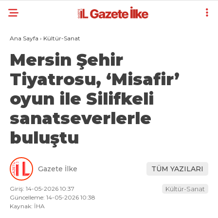
Ana Sayfa
›
Kültür-Sanat
Mersin Şehir
Tiyatrosu, ‘Misafir’
oyun ile Silifkeli
sanatseverlerle
buluştu
Gazete İlke
TÜM YAZILARI
Giriş: 14-05-2026 10:37
Kültür-Sanat
Güncelleme: 14-05-2026 10:38
Kaynak: İHA