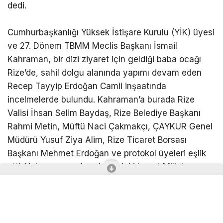
dedi.
Cumhurbaşkanlığı Yüksek İstişare Kurulu (YİK) üyesi
ve 27. Dönem TBMM Meclis Başkanı İsmail
Kahraman, bir dizi ziyaret için geldiği baba ocağı
Rize’de, sahil dolgu alanında yapımı devam eden
Recep Tayyip Erdoğan Camii inşaatında
incelmelerde bulundu. Kahraman’a burada Rize
Valisi İhsan Selim Baydaş, Rize Belediye Başkanı
Rahmi Metin, Müftü Naci Çakmakçı, ÇAYKUR Genel
Müdürü Yusuf Ziya Alim, Rize Ticaret Borsası
Başkanı Mehmet Erdoğan ve protokol üyeleri eşlik
etti. Kahraman ve beraberindeki heyet Millet
Bahçesi içerisinde yapımı devam eden Recep
Tayyip Erdoğan Camisi’nin yüklenici firma
yetkililerinden bilgi aldı.