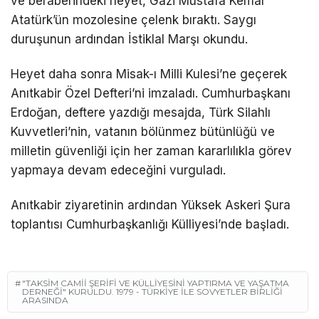
ve beraberindeki heyet, Gazi Mustafa Kemal
Atatürk’ün mozolesine çelenk bıraktı. Saygı
duruşunun ardından İstiklal Marşı okundu.
Heyet daha sonra Misak-ı Milli Kulesi’ne geçerek
Anıtkabir Özel Defteri’ni imzaladı. Cumhurbaşkanı
Erdoğan, deftere yazdığı mesajda, Türk Silahlı
Kuvvetleri’nin, vatanın bölünmez bütünlüğü ve
milletin güvenliği için her zaman kararlılıkla görev
yapmaya devam edeceğini vurguladı.
Anıtkabir ziyaretinin ardından Yüksek Askeri Şura
toplantısı Cumhurbaşkanlığı Külliyesi’nde başladı.
"TAKSIM CAMII ŞERIFI VE KÜLLIYESINI YAPTIRMA VE YAŞATMA
DERNEĞI" KURULDU. 1979 - TÜRKIYE ILE SOVYETLER BIRLIĞI
ARASINDA