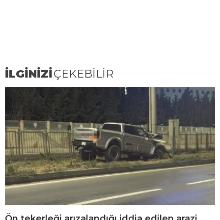
İLGİNİZİ
ÇEKEBİLİR
Ön tekerleği arızalandığı iddia edilen arazi