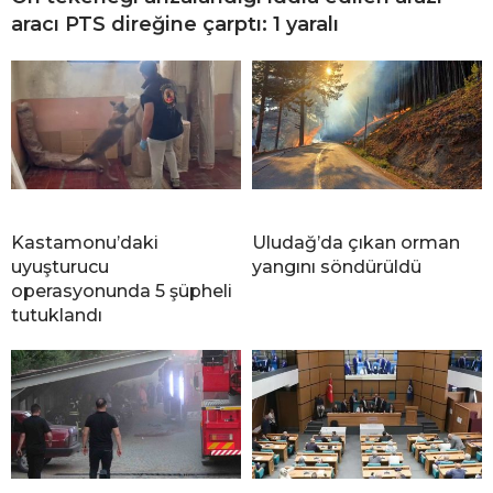
aracı PTS direğine çarptı: 1 yaralı
Kastamonu’daki
Uludağ’da çıkan orman
uyuşturucu
yangını söndürüldü
operasyonunda 5 şüpheli
tutuklandı