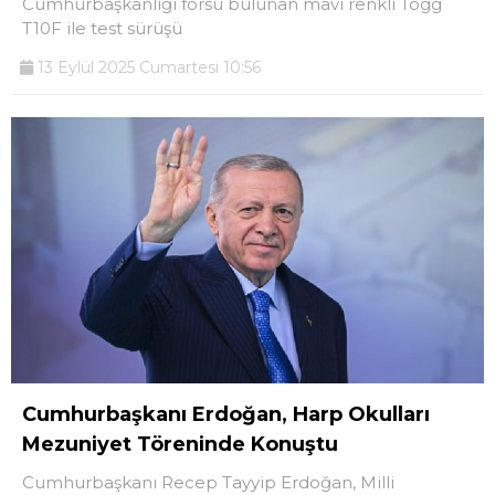
Cumhurbaşkanlığı forsu bulunan mavi renkli Togg
T10F ile test sürüşü
13 Eylül 2025 Cumartesi 10:56
Cumhurbaşkanı Erdoğan, Harp Okulları
Mezuniyet Töreninde Konuştu
Cumhurbaşkanı Recep Tayyip Erdoğan, Milli