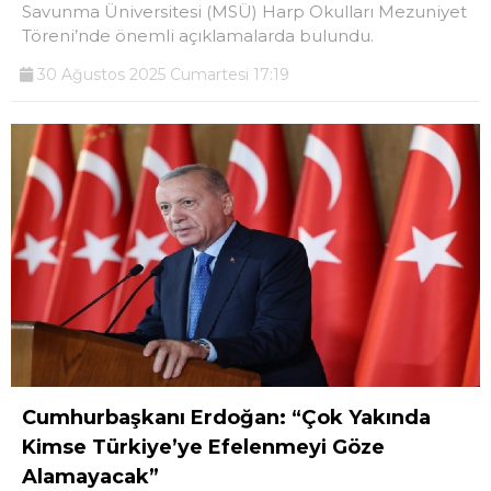
Savunma Üniversitesi (MSÜ) Harp Okulları Mezuniyet
Töreni’nde önemli açıklamalarda bulundu.
30 Ağustos 2025 Cumartesi 17:19
Cumhurbaşkanı Erdoğan: “Çok Yakında
Kimse Türkiye’ye Efelenmeyi Göze
Alamayacak”