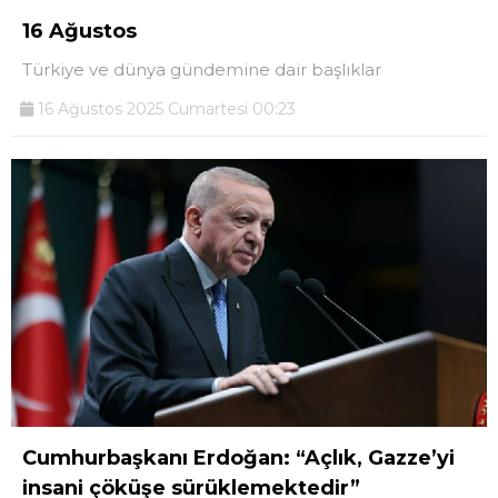
16 Ağustos
Türkiye ve dünya gündemine dair başlıklar
16 Ağustos 2025 Cumartesi 00:23
Cumhurbaşkanı Erdoğan: “Açlık, Gazze’yi
insani çöküşe sürüklemektedir”