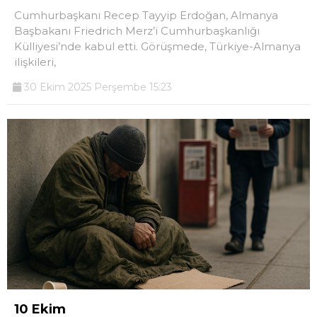
Cumhurbaşkanı Recep Tayyip Erdoğan, Almanya
Başbakanı Friedrich Merz’i Cumhurbaşkanlığı
Külliyesi’nde kabul etti. Görüşmede, Türkiye-Almanya
ilişkileri,
30 Ekim 2025 Perşembe 15:23
10 Ekim