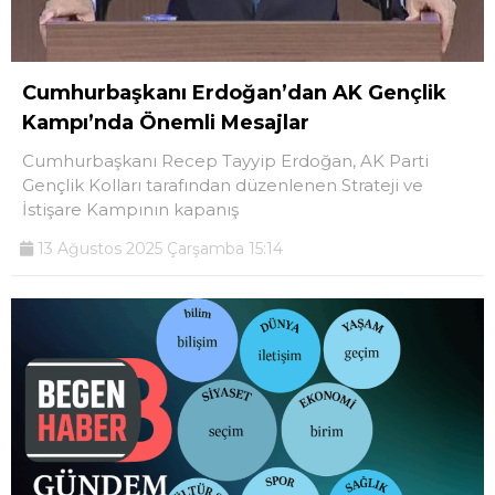
Cumhurbaşkanı Erdoğan’dan AK Gençlik
Kampı’nda Önemli Mesajlar
Cumhurbaşkanı Recep Tayyip Erdoğan, AK Parti
Gençlik Kolları tarafından düzenlenen Strateji ve
İstişare Kampının kapanış
13 Ağustos 2025 Çarşamba 15:14