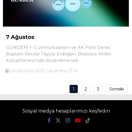
7 Ağustos
GÜNDEM 1- Cumhurbaşkanı ve AK Parti Genel
Başkanı Recep Tayyip Erdoğan, Beştepe Millet
Kütüphanesi’nde düzenlenecek
06 Ağustos 2025 Çarşamba 23:56
1
2
3
Sonraki
Sosyal medya hesaplarımızı keşfedin