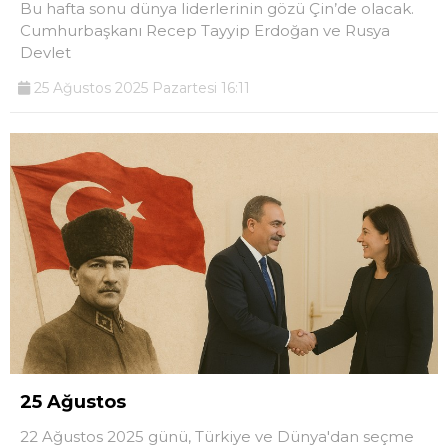
Bu hafta sonu dünya liderlerinin gözü Çin’de olacak.
Cumhurbaşkanı Recep Tayyip Erdoğan ve Rusya
Devlet
25 Ağustos 2025 Pazartesi 16:11
25 Ağustos
22 Ağustos 2025 günü, Türkiye ve Dünya'dan seçme