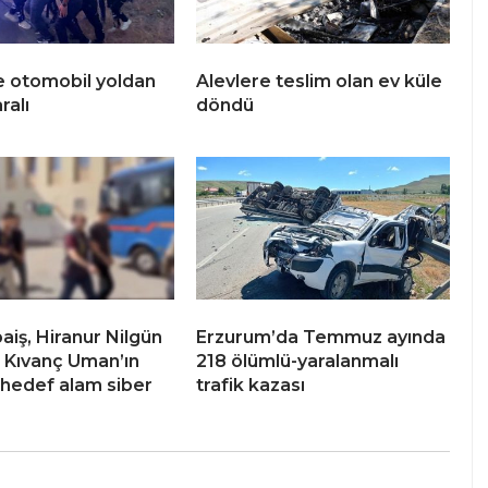
e otomobil yoldan
Alevlere teslim olan ev küle
aralı
döndü
aiş, Hiranur Nilgün
Erzurum’da Temmuz ayında
 Kıvanç Uman’ın
218 ölümlü-yaralanmalı
i hedef alam siber
trafik kazası