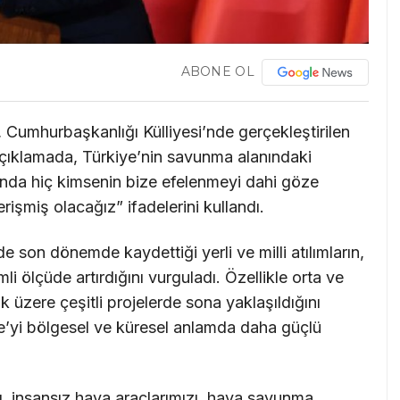
ABONE OL
umhurbaşkanlığı Külliyesi’nde gerçekleştirilen
açıklamada, Türkiye’nin savunma alanındaki
ında hiç kimsenin bize efelenmeyi dahi göze
işmiş olacağız” ifadelerini kullandı.
 son dönemde kaydettiği yerli ve milli atılımların,
li ölçüde artırdığını vurguladı. Özellikle orta ve
k üzere çeşitli projelerde sona yaklaşıldığını
ye’yi bölgesel ve küresel anlamda daha güçlü
, insansız hava araçlarımızı, hava savunma