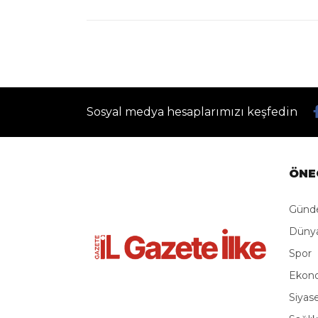
Sosyal medya hesaplarımızı keşfedin
ÖNE
Gün
Düny
Spor
Ekon
Siyas