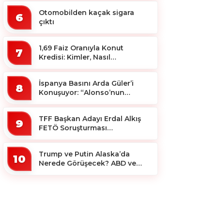
Otomobilden kaçak sigara
6
çıktı
1,69 Faiz Oranıyla Konut
7
Kredisi: Kimler, Nasıl
Yararlanacak?
İspanya Basını Arda Güler’i
8
Konuşuyor: “Alonso’nun
Büyücüsü”
TFF Başkan Adayı Erdal Alkış
9
FETÖ Soruşturması
Kapsamında Tutuklandı
Trump ve Putin Alaska’da
10
Nerede Görüşecek? ABD ve
Rus Basını Farklı Yerleri İşaret
Etti!