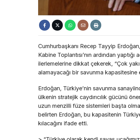
Cumhurbaşkanı Recep Tayyip Erdoğan, C
Kabine Toplantısı’nın ardından yaptığı 
ilerlemelerine dikkat çekerek, “Çok yak
alamayacağı bir savunma kapasitesine er
Erdoğan, Türkiye’nin savunma sanayiinde
ülkenin stratejik caydırıcılık gücünü önem
uzun menzilli füze sistemleri başta olma
belirten Erdoğan, bu kapasitenin Türki
kılacağını ifade etti.
> “Türkiye olarak kendi savaş uçağımızı