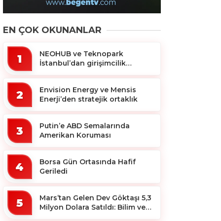
EN ÇOK OKUNANLAR
NEOHUB ve Teknopark
1
İstanbul’dan girişimcilik
ekosistemine destek
Envision Energy ve Mensis
2
Enerji’den stratejik ortaklık
Putin’e ABD Semalarında
3
Amerikan Koruması
Borsa Gün Ortasında Hafif
4
Geriledi
Mars’tan Gelen Dev Göktaşı 5,3
5
Milyon Dolara Satıldı: Bilim ve
Koleksiyon Dünyası Sallandı!