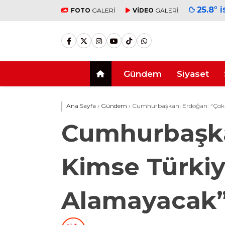
25.8
°
İ
FOTO
GALERİ
VİDEO
GALERİ
Gündem
Siyaset
Ana Sayfa
›
Gündem
›
Cumhurbaşkanı Erdoğan: “Çok 
Cumhurbaşka
Kimse Türkiy
Alamayacak