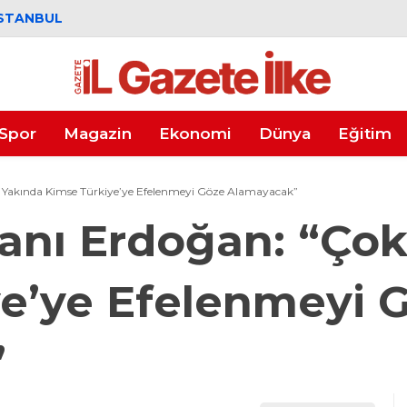
STANBUL
Spor
Magazin
Ekonomi
Dünya
Eğitim
Yakında Kimse Türkiye’ye Efelenmeyi Göze Alamayacak”
nı Erdoğan: “Çok
e’ye Efelenmeyi 
”