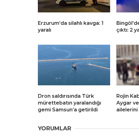
Erzurum’da silahlı kavga: 1
Bingöl’d
yaralı
çıktı: 2 y
Dron saldırısında Türk
Rojin Kab
mürettebatın yaralandığı
Aygar ve
gemi Samsun’a getirildi
ailelerin
YORUMLAR