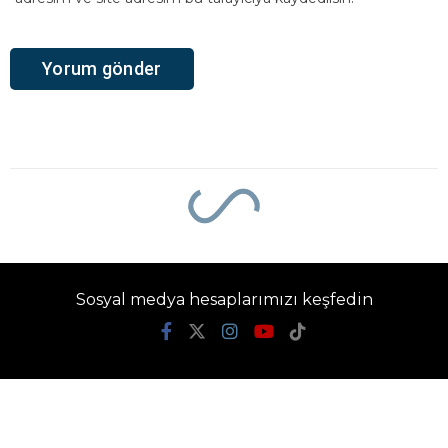
Ana Sayfa
›
Bugünkü Gündem
22 Mart Bugünkü
Gündem
22 Mart 2026 tarihinde Türkiye, diplomasi
ve spor gündemlerinden kısa başlıklar.
Gazete İlke Gündem
TÜM YAZILARI