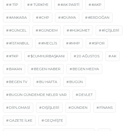
# TİP
# TÜRKIYE
#AK PARTI
#AKP
#ANKARA
#CHP
#DÜNYA
#ERDOĞAN
#GÜNCEL
#GÜNDEM
#HÜKÜMET
#İÇIŞLERI
#İSTANBUL
#MECLIS
#MHP
#SPOR
#TKP
$CUMHURBAŞKANI
20 AĞUSTOS
AK
BAKAN
BEGEN HABER
BEGEN MEDYA
BEGEN TV
BU HAFTA
BUGÜN
BUGÜN GÜNDEMDE NELER VAR
DEVLET
DIPLOMASI
DIŞIŞLERI
DÜNDEN
FINANS
GAZETE ILKE
GEÇMIŞTE