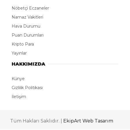
Dünya Çocuk Şiirleri Günü
Acil Tıp Teknisyenleri ve Teknikerleri Günü
Adana’nın Feke ilçesinden Fransız birliklerinin
geri çekilmesi (1922)
Martdokuzu Fırtınası
HARİCİYE GÜNDEMİ
-⁠ ⁠⁠İsrail ve ABD’nin İran’a yönelik başlattığı saldırılar
ile İran’ın misillemesine ilişkin gelişmeler takip