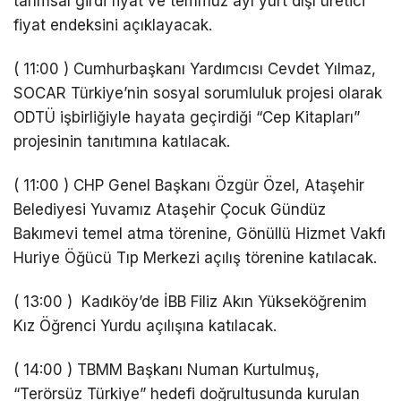
tarımsal girdi fiyat ve temmuz ayı yurt dışı üretici
fiyat endeksini açıklayacak.
( 11:00 ) Cumhurbaşkanı Yardımcısı Cevdet Yılmaz,
SOCAR Türkiye’nin sosyal sorumluluk projesi olarak
ODTÜ işbirliğiyle hayata geçirdiği “Cep Kitapları”
projesinin tanıtımına katılacak.
( 11:00 ) CHP Genel Başkanı Özgür Özel, Ataşehir
Belediyesi Yuvamız Ataşehir Çocuk Gündüz
Bakımevi temel atma törenine, Gönüllü Hizmet Vakfı
Huriye Öğücü Tıp Merkezi açılış törenine katılacak.
( 13:00 ) Kadıköy’de İBB Filiz Akın Yükseköğrenim
Kız Öğrenci Yurdu açılışına katılacak.
( 14:00 ) TBMM Başkanı Numan Kurtulmuş,
“Terörsüz Türkiye” hedefi doğrultusunda kurulan