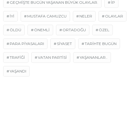
GEÇMIŞTE BUGÜN YAŞANAN BÜYÜK OLAYLAR.
İP
İYI
MUSTAFA CAMUZCU
NELER
OLAYLAR
ÖLDÜ
ÖNEMLI
ORTADOĞU
ÖZEL
PARA PIYASALARI
SIYASET
TARİHTE BUGÜN
TRAFIĞI
VATAN PARTISI
YAŞANANLAR..
YAŞANDI