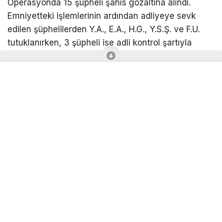
Operasyonda 15 şüpheli şahıs gözaltına alındı.
Emniyetteki işlemlerinin ardından adliyeye sevk
edilen şüphelilerden Y.A., E.A., H.G., Y.S.Ş. ve F.U.
tutuklanırken, 3 şüpheli ise adli kontrol şartıyla
serbest bırakıldı.