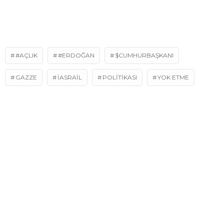
#AÇLIK
#ERDOĞAN
$CUMHURBAŞKANI
GAZZE
İASRAİL
POLİTİKASI
YOK ETME