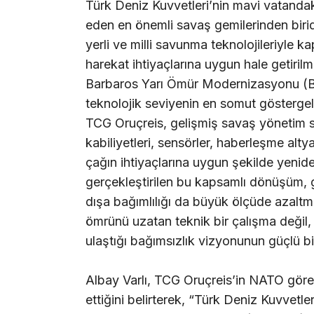
Türk Deniz Kuvvetleri’nin mavi vatandak
eden en önemli savaş gemilerinden biridi
yerli ve milli savunma teknolojileriyle 
harekat ihtiyaçlarına uygun hale getiril
Barbaros Yarı Ömür Modernizasyonu (B
teknolojik seviyenin en somut gösterge
TCG Oruçreis, gelişmiş savaş yönetim sis
kabiliyetleri, sensörler, haberleşme alt
çağın ihtiyaçlarına uygun şekilde yeniden 
gerçekleştirilen bu kapsamlı dönüşüm, ge
dışa bağımlılığı da büyük ölçüde azaltm
ömrünü uzatan teknik bir çalışma değil
ulaştığı bağımsızlık vizyonunun güçlü bi
Albay Varlı, TCG Oruçreis’in NATO görev
ettiğini belirterek, “Türk Deniz Kuvvetl