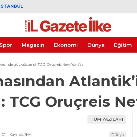
İSTANBUL
Spor
Magazin
Ekonomi
Dünya
Eğitim
esinde güç gösterisi: TCG Oruçreis New York’ta
sından Atlantik’
i: TCG Oruçreis Ne
TÜM YAZILARI
:01
Kaynak: İHA
Dünya