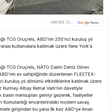
ABONE OL
ğlı TCG Oruçreis, ABD’nin 250’nci kuruluş yıl
rası kutlamalara katılmak üzere New York’a
bağlı TCG Oruçreis, NATO Daimi Deniz Görev
ABD’nin ev sahipliğinde düzenlenen FLEETEX-
i kuruluş yıl dönümü etkinliklerine katılmak üzere
 Kurmay Albay Kemal Varlı’nın davetiyle
k basın mensupları gemiyi gezerek, faaliyetler
eri Komutanlığı envanterindeki modern savaş
zmete girişinden bu yana ilk kez ABD’ye liman