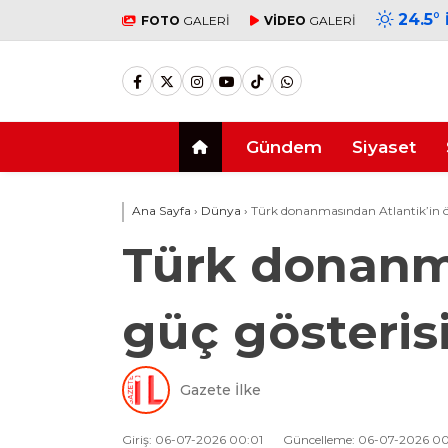
24.5
°
FOTO
GALERİ
VİDEO
GALERİ
Gündem
Siyaset
Ana Sayfa
›
Dünya
›
Türk donanmasından Atlantik’in öt
Türk donanma
güç gösteris
Gazete İlke
Giriş: 06-07-2026 00:01
Güncelleme: 06-07-2026 00