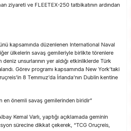
liman ziyareti ve FLEETEX-250 tatbikatının ardından
ünü kapsamında düzenlenen International Naval
er ülkelerin savaş gemileriyle birlikte törenlere
 deniz unsurlarının yer aldığı etkinliklerde Türk
alandı. Görev programı kapsamında New York’taki
ruçreis’in 8 Temmuz’da İrlanda’nın Dublin kentine
n en önemli savaş gemilerinden biridir”
bay Kemal Varlı, yaptığı açıklamada geminin
asyon sürecine dikkat çekerek, “TCG Oruçreis,