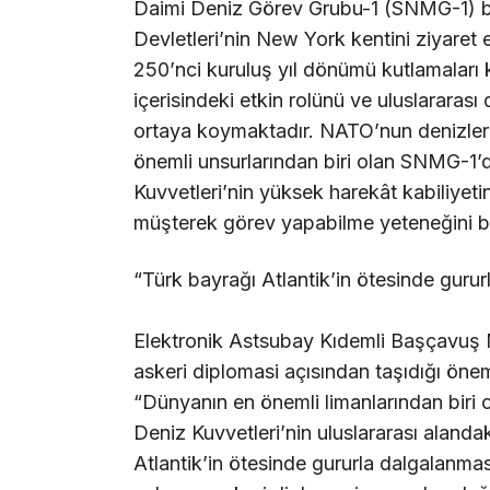
Daimi Deniz Görev Grubu-1 (SNMG-1) b
Devletleri’nin New York kentini ziyaret e
250’nci kuruluş yıl dönümü kutlamaları
içerisindeki etkin rolünü ve uluslararası
ortaya koymaktadır. NATO’nun denizlerde
önemli unsurlarından biri olan SNMG-1
Kuvvetleri’nin yüksek harekât kabiliyetin
müşterek görev yapabilme yeteneğini ba
“Türk bayrağı Atlantik’in ötesinde gurur
Elektronik Astsubay Kıdemli Başçavuş 
askeri diplomasi açısından taşıdığı öne
“Dünyanın en önemli limanlarından biri o
Deniz Kuvvetleri’nin uluslararası alanda
Atlantik’in ötesinde gururla dalgalanmas