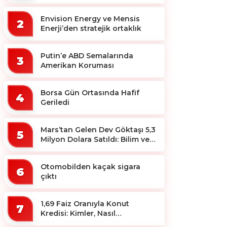
ekosistemine destek
Envision Energy ve Mensis
2
Enerji’den stratejik ortaklık
Putin’e ABD Semalarında
3
Amerikan Koruması
Borsa Gün Ortasında Hafif
4
Geriledi
Mars’tan Gelen Dev Göktaşı 5,3
5
Milyon Dolara Satıldı: Bilim ve
Koleksiyon Dünyası Sallandı!
Otomobilden kaçak sigara
6
çıktı
1,69 Faiz Oranıyla Konut
7
Kredisi: Kimler, Nasıl
Yararlanacak?