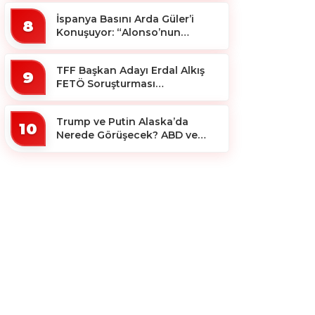
İspanya Basını Arda Güler’i
8
Konuşuyor: “Alonso’nun
Büyücüsü”
TFF Başkan Adayı Erdal Alkış
9
FETÖ Soruşturması
Kapsamında Tutuklandı
Trump ve Putin Alaska’da
10
Nerede Görüşecek? ABD ve
Rus Basını Farklı Yerleri İşaret
Etti!