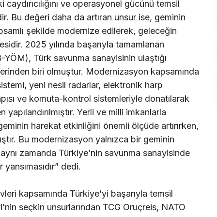
i caydırıcılığını ve operasyonel gücünü temsil
r. Bu değeri daha da artıran unsur ise, geminin
kapsamlı şekilde modernize edilerek, geleceğin
mesidir. 2025 yılında başarıyla tamamlanan
-YÖM), Türk savunma sanayisinin ulaştığı
lerinden biri olmuştur. Modernizasyon kapsamında
temi, yeni nesil radarlar, elektronik harp
yapısı ve komuta-kontrol sistemleriyle donatılarak
yapılandırılmıştır. Yerli ve milli imkanlarla
minin harekat etkinliğini önemli ölçüde artırırken,
ıştır. Bu modernizasyon yalnızca bir geminin
, aynı zamanda Türkiye’nin savunma sanayisinde
r yansımasıdır” dedi.
leri kapsamında Türkiye’yi başarıyla temsil
eri’nin seçkin unsurlarından TCG Oruçreis, NATO