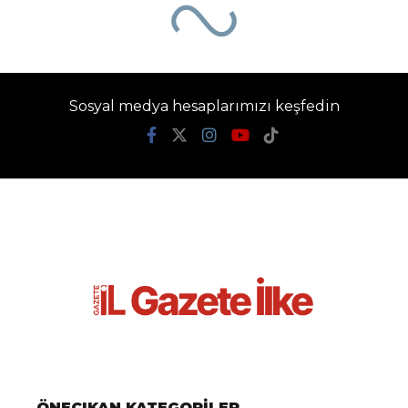
Ana Sayfa
›
Dünya
Orman yangınlarıyla
mücadele eden
Fransa’ya Belçika’dan
askeri personel ve su
tankeri yardımı
Gazete İlke
TÜM YAZILARI
Giriş: 29-07-2026 19:10
Dünya
Güncelleme: 29-07-2026 19:11
Kaynak: İHA