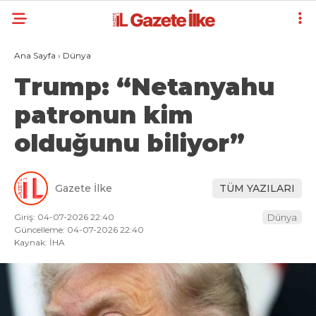
Ana Sayfa
›
Dünya
Trump: “Netanyahu
patronun kim
olduğunu biliyor”
Gazete İlke
TÜM YAZILARI
Giriş: 04-07-2026 22:40
Dünya
Güncelleme: 04-07-2026 22:40
Kaynak: İHA