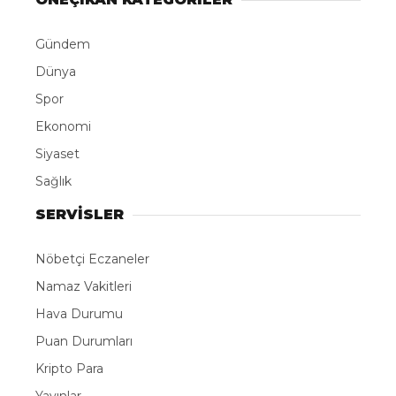
ABONE OL
Belçika hükümeti, orman yangınlarıyla mücadelesini
sürdüren ve uluslararası yardım çağrısı yapan
Fransa’ya yangın söndürme çalışmalarına destek
amacıyla itfaiye erleri, askeri personel, 9 adet su
tankeri ve çeşitli yardım malzemeleri gönderildiğini
açıkladı.