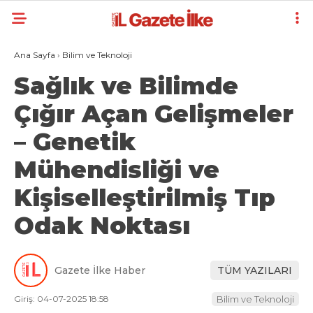
Ana Sayfa
›
Bilim ve Teknoloji
Sağlık ve Bilimde
Çığır Açan Gelişmeler
– Genetik
Mühendisliği ve
Kişiselleştirilmiş Tıp
Odak Noktası
Gazete İlke Haber
TÜM YAZILARI
Giriş: 04-07-2025 18:58
Bilim ve Teknoloji