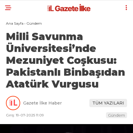
Ana Sayfa
›
Gündem
Milli Savunma
Üniversitesi’nde
Mezuniyet Coşkusu:
Pakistanlı Binbaşıdan
Atatürk Vurgusu
Gazete İlke Haber
TÜM YAZILARI
Giriş: 19-07-2025 11:09
Gündem