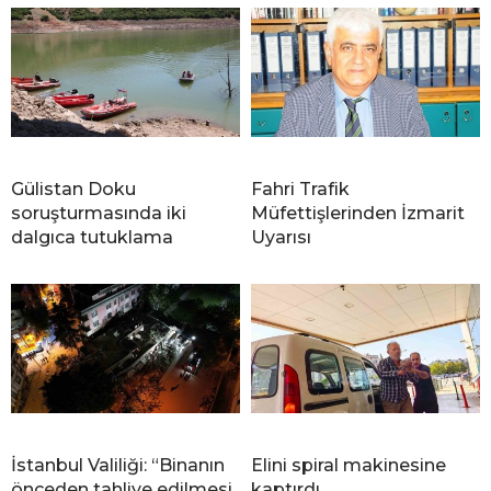
Gülistan Doku
Fahri Trafik
soruşturmasında iki
Müfettişlerinden İzmarit
dalgıca tutuklama
Uyarısı
İstanbul Valiliği: “Binanın
Elini spiral makinesine
önceden tahliye edilmesi
kaptırdı