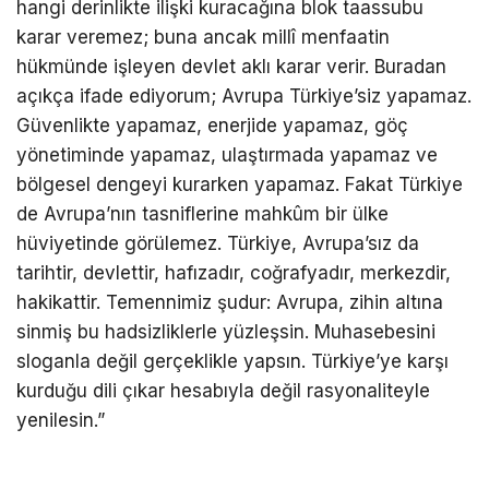
hangi derinlikte ilişki kuracağına blok taassubu
karar veremez; buna ancak millî menfaatin
hükmünde işleyen devlet aklı karar verir. Buradan
açıkça ifade ediyorum; Avrupa Türkiye’siz yapamaz.
Güvenlikte yapamaz, enerjide yapamaz, göç
yönetiminde yapamaz, ulaştırmada yapamaz ve
bölgesel dengeyi kurarken yapamaz. Fakat Türkiye
de Avrupa’nın tasniflerine mahkûm bir ülke
hüviyetinde görülemez. Türkiye, Avrupa’sız da
tarihtir, devlettir, hafızadır, coğrafyadır, merkezdir,
hakikattir. Temennimiz şudur: Avrupa, zihin altına
sinmiş bu hadsizliklerle yüzleşsin. Muhasebesini
sloganla değil gerçeklikle yapsın. Türkiye’ye karşı
kurduğu dili çıkar hesabıyla değil rasyonaliteyle
yenilesin.”