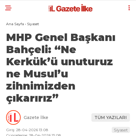
Ana Sayfa
›
Siyaset
MHP Genel Başkanı
Bahçeli: “Ne
Kerkük’ü unuturuz
ne Musul’u
zihnimizden
çıkarırız”
Gazete İlke
TÜM YAZILARI
Giriş: 28-04-2026 13:08
Siyaset
Güncelleme: 28-04-2026 13:08