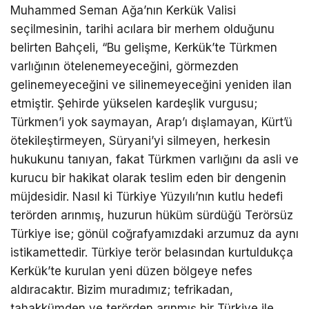
Muhammed Seman Ağa’nın Kerkük Valisi
seçilmesinin, tarihi acılara bir merhem olduğunu
belirten Bahçeli, “Bu gelişme, Kerkük’te Türkmen
varlığının ötelenemeyeceğini, görmezden
gelinemeyeceğini ve silinemeyeceğini yeniden ilan
etmiştir. Şehirde yükselen kardeşlik vurgusu;
Türkmen’i yok saymayan, Arap’ı dışlamayan, Kürt’ü
ötekileştirmeyen, Süryani’yi silmeyen, herkesin
hukukunu tanıyan, fakat Türkmen varlığını da asli ve
kurucu bir hakikat olarak teslim eden bir dengenin
müjdesidir. Nasıl ki Türkiye Yüzyılı’nın kutlu hedefi
terörden arınmış, huzurun hüküm sürdüğü Terörsüz
Türkiye ise; gönül coğrafyamızdaki arzumuz da aynı
istikamettedir. Türkiye terör belasından kurtuldukça
Kerkük’te kurulan yeni düzen bölgeye nefes
aldıracaktır. Bizim muradımız; tefrikadan,
tahakkümden ve terörden arınmış bir Türkiye ile