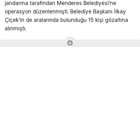
jandarma tarafından Menderes Belediyesi’ne
operasyon düzenlenmişti. Belediye Başkanı İlkay
Çiçek’in de aralarında bulunduğu 15 kişi gözaltına
alınmıştı.
Şüphelilerden firari olarak aranan belediye başkan
yardımcısı ve meclis üyesi Rüzgar Sönmez de 5
Ağustos’ta Milli İstihbarat Teşkilatı Başkanlığı (MİT),
Emniyet İstihbarat birimleri ve İzmir İl Jandarma
Komutanlığı JASAT ekiplerinin koordineli çalışması
sonucu yakalanarak gözaltına alınmıştı. Sönmez’in
yakalanmasıyla gözaltındaki şüphelilerin sayısı
16’ya yükselmişti.
Belediye Başkanı İlkay Çiçek tutuklandı
Yürütülen soruşturma kapsamında gözaltına alınan