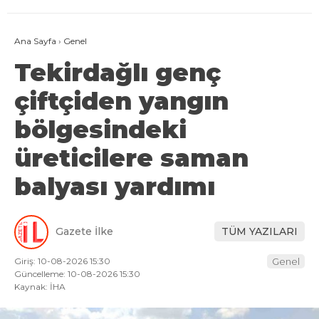
Ana Sayfa
›
Genel
Tekirdağlı genç
çiftçiden yangın
bölgesindeki
üreticilere saman
balyası yardımı
Gazete İlke
TÜM YAZILARI
Giriş: 10-08-2026 15:30
Genel
Güncelleme: 10-08-2026 15:30
Kaynak: İHA