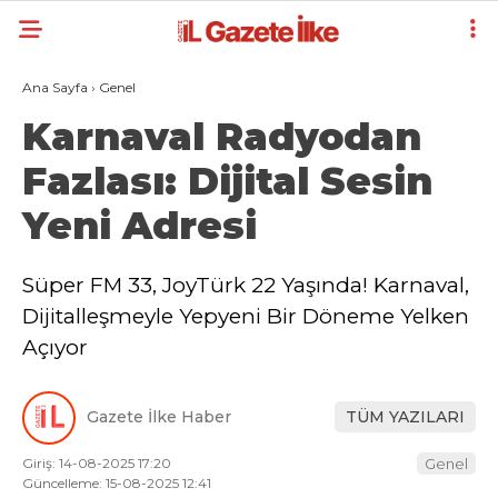
Ana Sayfa
›
Genel
Karnaval Radyodan
Fazlası: Dijital Sesin
Yeni Adresi
Süper FM 33, JoyTürk 22 Yaşında! Karnaval,
Dijitalleşmeyle Yepyeni Bir Döneme Yelken
Açıyor
Gazete İlke Haber
TÜM YAZILARI
Giriş: 14-08-2025 17:20
Genel
Güncelleme: 15-08-2025 12:41