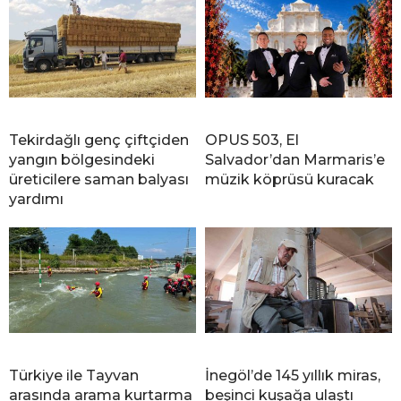
Tekirdağlı genç çiftçiden
OPUS 503, El
yangın bölgesindeki
Salvador’dan Marmaris’e
üreticilere saman balyası
müzik köprüsü kuracak
yardımı
Türkiye ile Tayvan
İnegöl’de 145 yıllık miras,
arasında arama kurtarma
beşinci kuşağa ulaştı