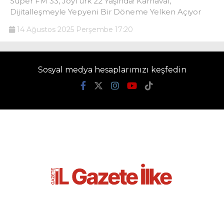
Süper FM 33, JoyTürk 22 Yaşında! Karnaval,
Dijitalleşmeyle Yepyeni Bir Döneme Yelken Açıyor
14 Ağustos 2025 Perşembe 17:20
Sosyal medya hesaplarımızı keşfedin