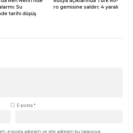
da Ren Nehri’nde
Rusya açıklarında Türk Ro-
alarmı: Su
ro gemisine saldırı: 4 yaralı
nde tarihi düşüş
E-posta
*
ım, e-posta adresim ve site adresim bu tarayıcıya