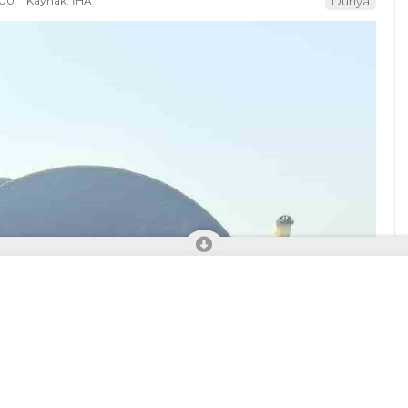
:00
Kaynak: İHA
Dünya