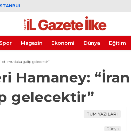
İSTANBUL
Spor
Magazin
Ekonomi
Dünya
Eğitim
lleti mutlaka galip gelecektir”
eri Hamaney: “İran 
p gelecektir”
TÜM YAZILARI
Dünya