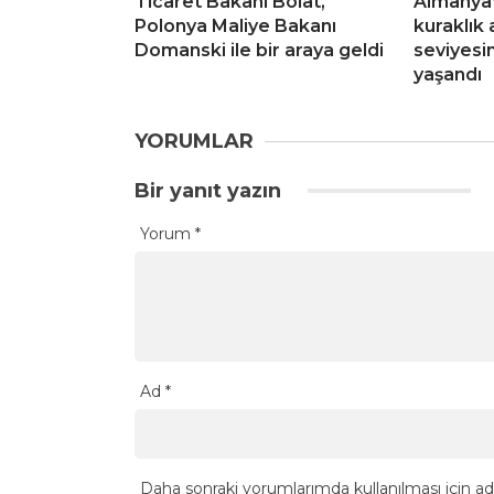
Ticaret Bakanı Bolat,
Almanya’
Polonya Maliye Bakanı
kuraklık 
Domanski ile bir araya geldi
seviyesi
yaşandı
YORUMLAR
Bir yanıt yazın
Yorum
*
Ad
*
Daha sonraki yorumlarımda kullanılması için ad