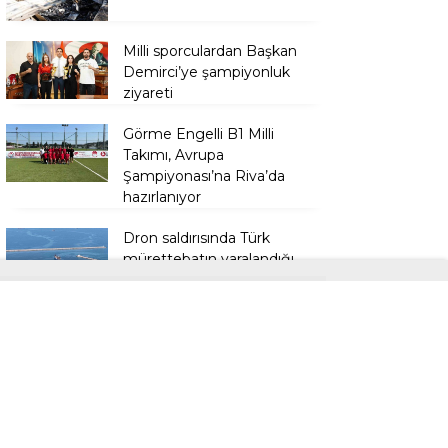
Milli sporculardan Başkan
Demirci’ye şampiyonluk
ziyareti
Görme Engelli B1 Milli
Takımı, Avrupa
Şampiyonası’na Riva’da
hazırlanıyor
Dron saldırısında Türk
mürettebatın yaralandığı
gemi Samsun’a getirildi
Anadolu Dostluk Rallisi
Niğde’ye geliyor
REKLAM