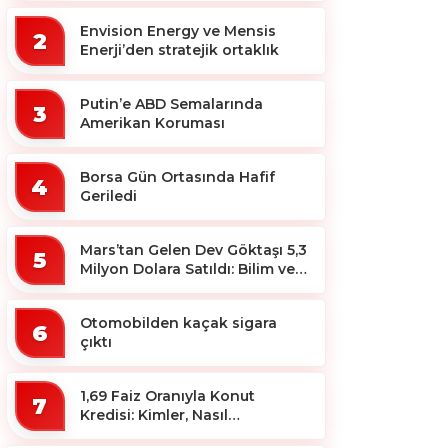
Envision Energy ve Mensis
2
Enerji’den stratejik ortaklık
Putin’e ABD Semalarında
3
Amerikan Koruması
Borsa Gün Ortasında Hafif
4
Geriledi
Mars’tan Gelen Dev Göktaşı 5,3
5
Milyon Dolara Satıldı: Bilim ve
Koleksiyon Dünyası Sallandı!
Otomobilden kaçak sigara
6
çıktı
1,69 Faiz Oranıyla Konut
7
Kredisi: Kimler, Nasıl
Yararlanacak?