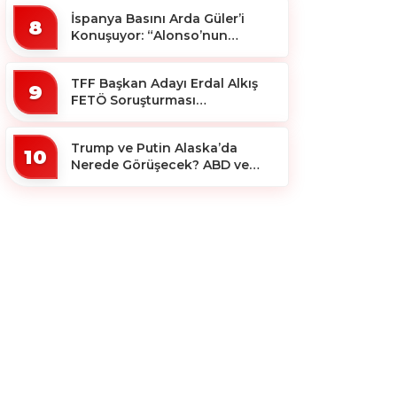
İspanya Basını Arda Güler’i
8
Konuşuyor: “Alonso’nun
Büyücüsü”
TFF Başkan Adayı Erdal Alkış
9
FETÖ Soruşturması
Kapsamında Tutuklandı
Trump ve Putin Alaska’da
10
Nerede Görüşecek? ABD ve
Rus Basını Farklı Yerleri İşaret
Etti!