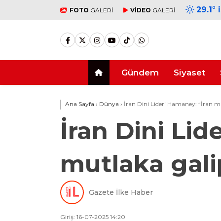
29.1
°
FOTO
GALERİ
VİDEO
GALERİ
Gündem
Siyaset
Ana Sayfa
›
Dünya
›
İran Dini Lideri Hamaney: “İran mi
İran Dini Lid
mutlaka gali
Gazete İlke Haber
Giriş: 16-07-2025 14:20