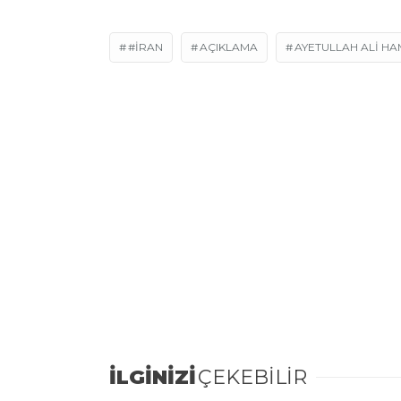
#İRAN
AÇIKLAMA
AYETULLAH ALİ H
İLGİNİZİ
ÇEKEBİLİR