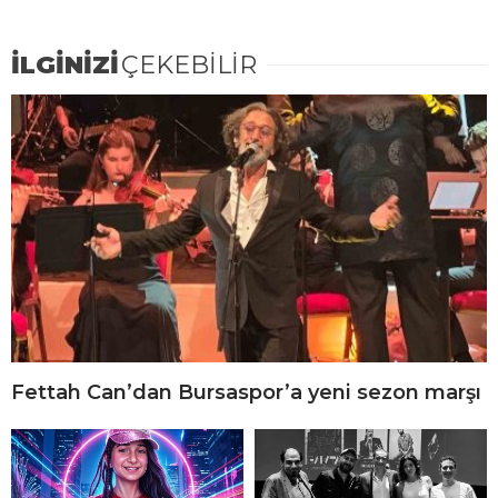
İLGİNİZİ
ÇEKEBİLİR
Fettah Can’dan Bursaspor’a yeni sezon marşı