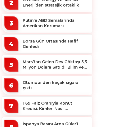
2
Enerji’den stratejik ortaklık
Putin’e ABD Semalarında
3
Amerikan Koruması
Borsa Gün Ortasında Hafif
4
Geriledi
Mars’tan Gelen Dev Göktaşı 5,3
5
Milyon Dolara Satıldı: Bilim ve
Koleksiyon Dünyası Sallandı!
Otomobilden kaçak sigara
6
çıktı
1,69 Faiz Oranıyla Konut
7
Kredisi: Kimler, Nasıl
Yararlanacak?
İspanya Basını Arda Güler’i
8