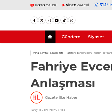
31.1
°
İ
FOTO
GALERİ
VİDEO
GALERİ
Gündem
Siyaset
Ana Sayfa
›
Magazin
›
Fahriye Evcen’den Rekor Rekla
Fahriye Evc
Anlaşması
Gazete İlke Haber
Giriş: 03-09-2025 16:08