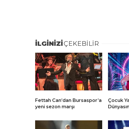
İLGİNİZİ
ÇEKEBİLİR
Fettah Can’dan Bursaspor’a
Çocuk Ya
yeni sezon marşı
Dünyasın