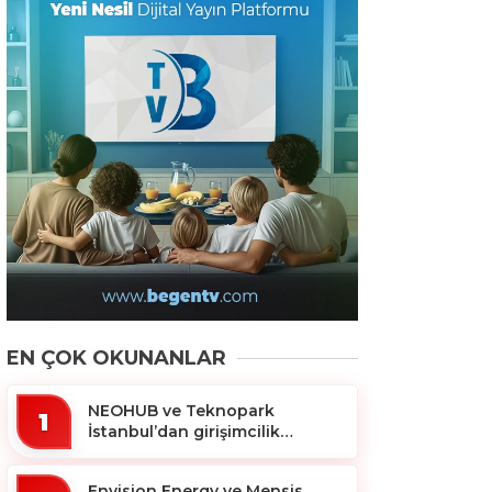
EN ÇOK OKUNANLAR
NEOHUB ve Teknopark
1
İstanbul’dan girişimcilik
ekosistemine destek
Envision Energy ve Mensis