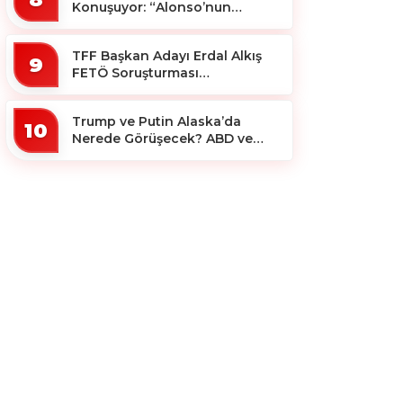
Konuşuyor: “Alonso’nun
Büyücüsü”
TFF Başkan Adayı Erdal Alkış
9
FETÖ Soruşturması
Kapsamında Tutuklandı
Trump ve Putin Alaska’da
10
Nerede Görüşecek? ABD ve
Rus Basını Farklı Yerleri İşaret
Etti!