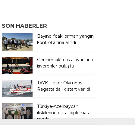
SON HABERLER
Bayındır’daki orman yangını
kontrol altına alındı
Germencik’te iş arayanlarla
işverenler buluştu
TAYK – Eker Olympos
Regatta’da ilk start verildi
Türkiye-Azerbaycan
ilişkilerine dijital diplomasi
modeli
Türkiye’nin en iyi simitleri