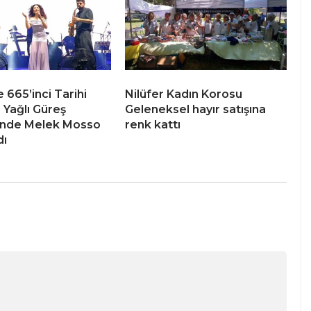
 665’inci Tarihi
Nilüfer Kadın Korosu
 Yağlı Güreş
Geleneksel hayır satışına
i’nde Melek Mosso
renk kattı
dı