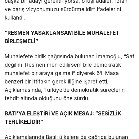
başka bir adayı gerektiriyorsa, o kişi adalet, refah
ve barış vizyonumuzu sürdürmelidir” ifadelerini
kullandı.
”RESMEN YASAKLANSAM BİLE MUHALEFET
BİRLEŞMELİ”
Muhalefete birlik çağrısında bulunan İmamoğlu, “Saf
değilim. Resmen men edilirsem bile demokratik
muhalefet bir araya gelmeli” diyerek 6’lı Masa
benzeri bir ittifakın gerekliliğine işaret etti.
Açıklamasında, Türkiye’de demokratik süreçlerin
tehdit altında olduğunu öne sürdü.
BATI’YA ELEŞTİRİ VE AÇIK MESAJ: ”SESİZLİK
TEHLİKELİDİR”
Açıklamalarında Batılı ülkelere de çağrıda bulunan