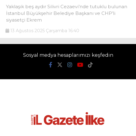
Yaklaşık beş aydır Silivri Cezaevi’nde tutuklu bulunan
İstanbul Büyükşehir Belediye Başkanı ve CHP’li
siyasetçi Ekrem
13 Ağustos 2025 Çarşamba 16:40
Sosyal medya hesaplarımızı keşfedin