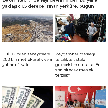
Bakan Kacır: “Sanayi devriminden bu yana
yaklaşık 1,5 derece ısınan yerküre, bugün
TÜİOSB’den sanayicilere
Peygamber mesleği
200 bin metrekarelik yeni
terzilikte ustalar
yatırım fırsatı
gelecekten umutlu: “En
son bitecek meslek
terzilik”