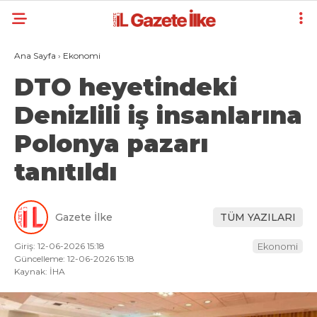
Ana Sayfa
›
Ekonomi
DTO heyetindeki
Denizlili iş insanlarına
Polonya pazarı
tanıtıldı
Gazete İlke
TÜM YAZILARI
Giriş: 12-06-2026 15:18
Ekonomi
Güncelleme: 12-06-2026 15:18
Kaynak: İHA