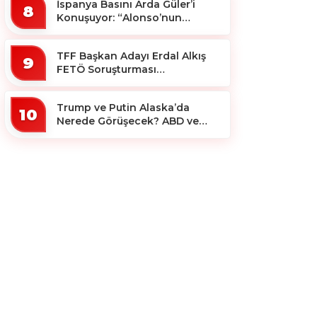
İspanya Basını Arda Güler’i
8
Konuşuyor: “Alonso’nun
Büyücüsü”
TFF Başkan Adayı Erdal Alkış
9
FETÖ Soruşturması
Kapsamında Tutuklandı
Trump ve Putin Alaska’da
10
Nerede Görüşecek? ABD ve
Rus Basını Farklı Yerleri İşaret
Etti!