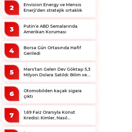
Envision Energy ve Mensis
2
Enerji’den stratejik ortaklık
Putin’e ABD Semalarında
3
Amerikan Koruması
Borsa Gün Ortasında Hafif
4
Geriledi
Mars’tan Gelen Dev Göktaşı 5,3
5
Milyon Dolara Satıldı: Bilim ve
Koleksiyon Dünyası Sallandı!
Otomobilden kaçak sigara
6
çıktı
1,69 Faiz Oranıyla Konut
7
Kredisi: Kimler, Nasıl
Yararlanacak?