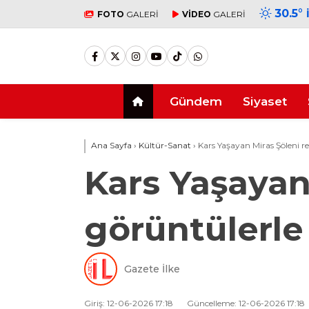
30.5
°
FOTO
GALERİ
VİDEO
GALERİ
Gündem
Siyaset
Ana Sayfa
›
Kültür-Sanat
›
Kars Yaşayan Miras Şöleni re
Kars Yaşayan
görüntülerle
Gazete İlke
Giriş: 12-06-2026 17:18
Güncelleme: 12-06-2026 17:18