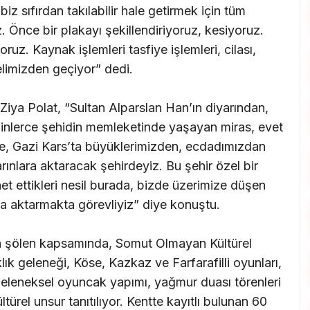
 sıfırdan takılabilir hale getirmek için tüm
 Önce bir plakayı şekillendiriyoruz, kesiyoruz.
ruz. Kaynak işlemleri tasfiye işlemleri, cilası,
elimizden geçiyor” dedi.
 Ziya Polat, “Sultan Alparslan Han’ın diyarından,
binlerce şehidin memleketinde yaşayan miras, evet
nde, Gazi Kars’ta büyüklerimizden, ecdadımızdan
rınlara aktaracak şehirdeyiz. Bu şehir özel bir
net ettikleri nesil burada, bizde üzerimize düşen
ına aktarmakta görevliyiz” diye konuştu.
tan şölen kapsamında, Somut Olmayan Kültürel
lık geleneği, Köse, Kazkaz ve Farfarafilli oyunları,
, geleneksel oyuncak yapımı, yağmur duası törenleri
ürel unsur tanıtılıyor. Kentte kayıtlı bulunan 60