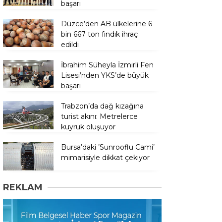
başarı
Düzce’den AB ülkelerine 6
bin 667 ton fındık ihraç
edildi
İbrahim Süheyla İzmirli Fen
Lisesi’nden YKS’de büyük
başarı
Trabzon’da dağ kızağına
turist akını: Metrelerce
kuyruk oluşuyor
Bursa’daki ’Sunrooflu Cami’
mimarisiyle dikkat çekiyor
REKLAM