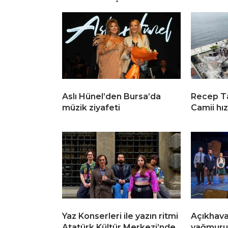
Aslı Hünel’den Bursa’da
Recep T
müzik ziyafeti
Camii hız
Yaz Konserleri ile yazın ritmi
Açıkhava’
Atatürk Kültür Merkezi’nde
yağmuru