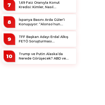
1,69 Faiz Oranıyla Konut
7
Kredisi: Kimler, Nasıl
Yararlanacak?
İspanya Basını Arda Güler’i
8
Konuşuyor: “Alonso’nun
Büyücüsü”
TFF Başkan Adayı Erdal Alkış
9
FETÖ Soruşturması
Kapsamında Tutuklandı
Trump ve Putin Alaska’da
10
Nerede Görüşecek? ABD ve
Rus Basını Farklı Yerleri İşaret
Etti!