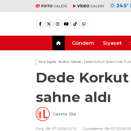
24.5
°
FOTO
GALERİ
VİDEO
GALERİ
Gündem
Siyaset
Ana Sayfa
›
Kültür-Sanat
›
Dede Korkut Şöleni’nde 11 ül
Dede Korkut 
sahne aldı
Gazete İlke
Giriş: 08-07-2026 02:10
Güncelleme: 08-07-2026 02