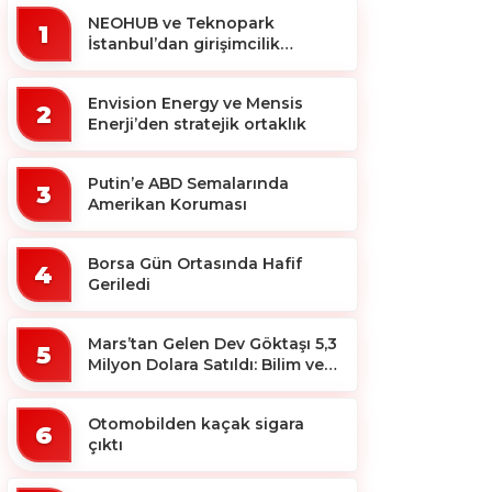
NEOHUB ve Teknopark
1
İstanbul’dan girişimcilik
ekosistemine destek
Envision Energy ve Mensis
2
Enerji’den stratejik ortaklık
Putin’e ABD Semalarında
3
Amerikan Koruması
Borsa Gün Ortasında Hafif
4
Geriledi
Mars’tan Gelen Dev Göktaşı 5,3
5
Milyon Dolara Satıldı: Bilim ve
Koleksiyon Dünyası Sallandı!
Otomobilden kaçak sigara
6
çıktı