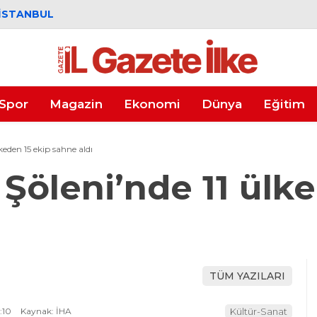
İSTANBUL
Spor
Magazin
Ekonomi
Dünya
Eğitim
keden 15 ekip sahne aldı
Şöleni’nde 11 ülke
TÜM YAZILARI
:10
Kaynak: İHA
Kültür-Sanat