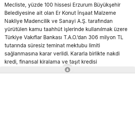
Mecliste, yüzde 100 hissesi Erzurum Büyükşehir
Belediyesine ait olan Er Konut İnşaat Malzeme
Nakliye Madencilik ve Sanayi A.Ş. tarafından
yürütülen kamu taahhüt işlerinde kullanılmak üzere
Türkiye Vakıflar Bankası T.A.O.’dan 306 milyon TL
tutarında süresiz teminat mektubu limiti
sağlanmasına karar verildi. Kararla birlikte nakdi
kredi, finansal kiralama ve taşıt kredisi
kullandırılması, borçlanmaların yapılması ve krediye
ilişkin gerekli garanti ve teminatların verilmesi kabul
edildi. Büyükşehir Belediyesinin kredi kapsamında
belirlenen tutar oranında müteselsil kefil olması ve
gerekli işlemlerin yürütülmesi için Büyükşehir
Belediye Başkanı Mehmet Sekmen’e yetki verildi.
Vali Konağı için taşınmaz takası