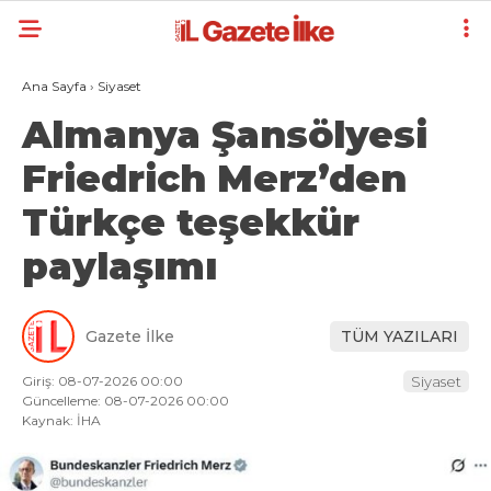
Ana Sayfa
›
Siyaset
Almanya Şansölyesi
Friedrich Merz’den
Türkçe teşekkür
paylaşımı
Gazete İlke
TÜM YAZILARI
Giriş: 08-07-2026 00:00
Siyaset
Güncelleme: 08-07-2026 00:00
Kaynak: İHA