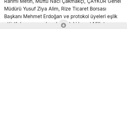
Rahmi Metin, Müftü Naci Çakmakçı, ÇAYKUR Genel
Müdürü Yusuf Ziya Alim, Rize Ticaret Borsası
Başkanı Mehmet Erdoğan ve protokol üyeleri eşlik
etti. Kahraman ve beraberindeki heyet Millet
Bahçesi içerisinde yapımı devam eden Recep
Tayyip Erdoğan Camisi’nin yüklenici firma
yetkililerinden bilgi aldı.
Rize’ye sadece Recep Tayyip Erdoğan Camii değil
birçok eserin kazandırıldığının altını çizen
Kahraman, “Bütün emek verenlerden Allah razı
olsun. Camimizin adı daha önceden de halkımızın
isteği doğrultusunda Recep Tayyip Erdoğan
Camii’dir. Cumhurbaşkanımıza Allah nice hizmetler
nasip eder inşallah. Türkiye’nin her yerine camiler,
eserler kazandırdı, birçok eser yanında. Rize’miz de
bir merkez camisi kazanmış oldu. Kapasitesi