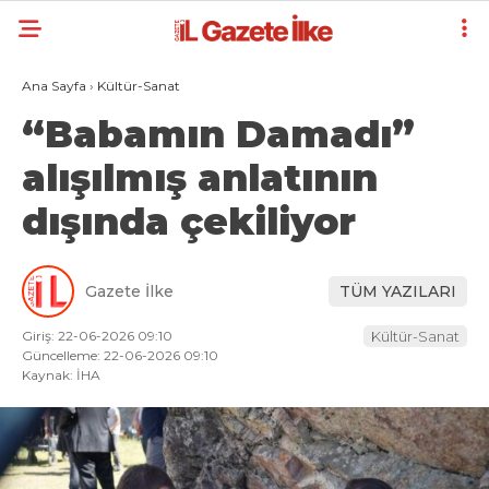
Ana Sayfa
›
Kültür-Sanat
“Babamın Damadı”
alışılmış anlatının
dışında çekiliyor
Gazete İlke
TÜM YAZILARI
Giriş: 22-06-2026 09:10
Kültür-Sanat
Güncelleme: 22-06-2026 09:10
Kaynak: İHA