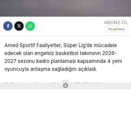
ABONE OL
Amed Sportif Faaliyetler, Süper Lig’de mücadele
edecek olan engelsiz basketbol takımının 2026-
2027 sezonu kadro planlaması kapsamında 4 yeni
oyuncuyla anlaşma sağladığını açıkladı.
Kulüpten yapılan açıklamada, “Kulübümüz;
Beşiktaş’ta forma giyen Bulut Atabey,
Fenerbahçe’de forma giyen Ümit Bebe,
Karabükspor’da forma giyen Mevlüt Erdenci ve
Fenerbahçe’de forma giyen Mohammed Hasan
Sayari ile anlaşma sağlamıştır. Yeni transferlerimiz,