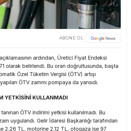
ABONE OL
 açıklamasının ardından, Üretici Fiyat Endeksi
,71 olarak belirlendi. Bu oran doğrultusunda, başta
omatik Özel Tüketim Vergisi (ÖTV) artışı
e yapılan ÖTV zammı pompaya da yansıdı.
M YETKİSİNİ KULLANMADI
anınan ÖTV indirimi yetkisi kullanılmadı. Bu
zam uygulandı. Gelir İdaresi Başkanlığı tarafından
e 2,26 TL, motorine 2,12 TL, otogaza ise 97