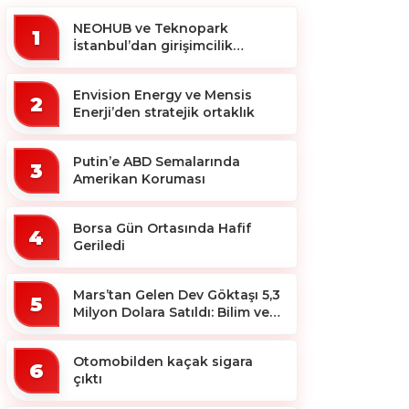
NEOHUB ve Teknopark
1
İstanbul’dan girişimcilik
ekosistemine destek
Envision Energy ve Mensis
2
Enerji’den stratejik ortaklık
Putin’e ABD Semalarında
3
Amerikan Koruması
Borsa Gün Ortasında Hafif
4
Geriledi
Mars’tan Gelen Dev Göktaşı 5,3
5
Milyon Dolara Satıldı: Bilim ve
Koleksiyon Dünyası Sallandı!
Otomobilden kaçak sigara
6
çıktı