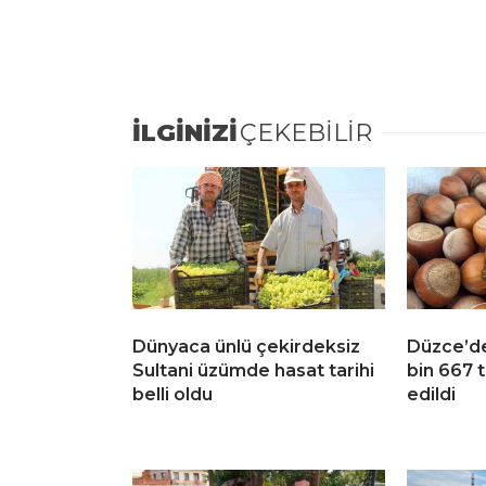
İLGİNİZİ
ÇEKEBİLİR
Dünyaca ünlü çekirdeksiz
Düzce’de
Sultani üzümde hasat tarihi
bin 667 t
belli oldu
edildi