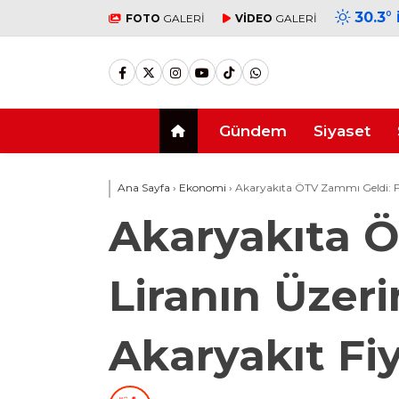
30.3
°
FOTO
GALERİ
VİDEO
GALERİ
Gündem
Siyaset
Ana Sayfa
›
Ekonomi
›
Akaryakıta ÖTV Zammı Geldi: Fiya
Akaryakıta Ö
Liranın Üzerin
Akaryakıt Fiy