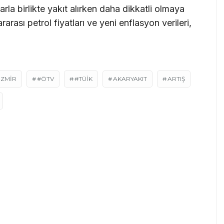
rla birlikte yakıt alırken daha dikkatli olmaya
ası petrol fiyatları ve yeni enflasyon verileri,
İZMIR
#ÖTV
#TÜIK
AKARYAKIT
ARTIŞ