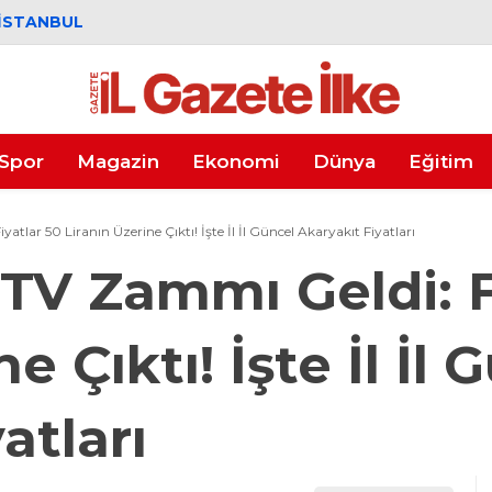
İSTANBUL
Spor
Magazin
Ekonomi
Dünya
Eğitim
tlar 50 Liranın Üzerine Çıktı! İşte İl İl Güncel Akaryakıt Fiyatları
TV Zammı Geldi: F
e Çıktı! İşte İl İl 
atları