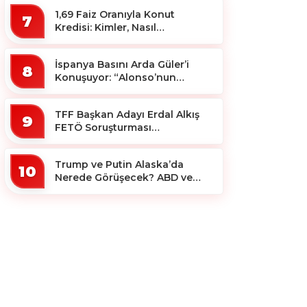
1,69 Faiz Oranıyla Konut
7
Kredisi: Kimler, Nasıl
Yararlanacak?
İspanya Basını Arda Güler’i
8
Konuşuyor: “Alonso’nun
Büyücüsü”
TFF Başkan Adayı Erdal Alkış
9
FETÖ Soruşturması
Kapsamında Tutuklandı
Trump ve Putin Alaska’da
10
Nerede Görüşecek? ABD ve
Rus Basını Farklı Yerleri İşaret
Etti!