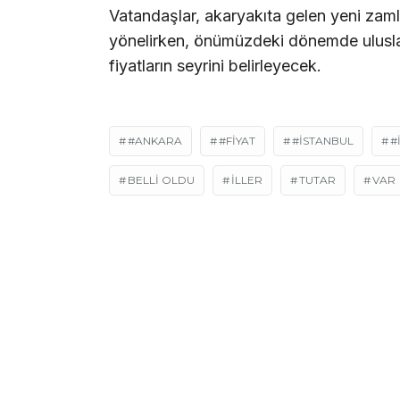
Vatandaşlar, akaryakıta gelen yeni zamla
yönelirken, önümüzdeki dönemde uluslarar
fiyatların seyrini belirleyecek.
#ANKARA
#FIYAT
#İSTANBUL
#
BELLİ OLDU
ILLER
TUTAR
VAR