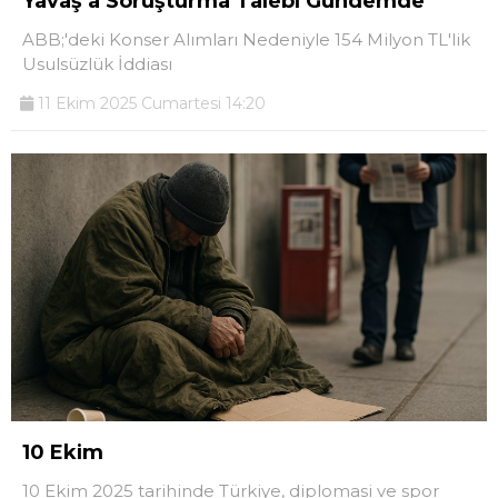
Yavaş’a Soruşturma Talebi Gündemde
ABB;'deki Konser Alımları Nedeniyle 154 Milyon TL'lik
Usulsüzlük İddiası
11 Ekim 2025 Cumartesi 14:20
10 Ekim
10 Ekim 2025 tarihinde Türkiye, diplomasi ve spor