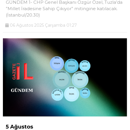
GÜNDEM 1- CHP Genel Başkanı Özgür Özel, Tuzla’da
”Millet İradesine Sahip Çıkıyor” mitingine katılacak.
(İstanbul/20.30)
06 Ağustos 2025 Çarşamba 01:27
5 Ağustos