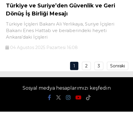
Türkiye ve Suriye’den Güvenlik ve Geri
Dönüş İş Birliği Mesajı
Türkiye İçişleri Bakanı Ali Yerlikaya, Suriye İçişleri
Bakanı Enes Hattab ve beraberindeki heyeti
Ankara’daki İçişleri
04 Ağustos 2025 Pazartesi 16:08
1
2
3
Sonraki
Sosyal medya hesaplarımızı keşfedin