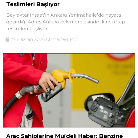
Teslimleri Başlıyor
Bayraktar İnşaat'ın Ankara Yenimahalle'de hayata
geçirdiği Adres Ankara Evleri projesinde ikinci etap
teslimleri başlıyor.
27 Haziran 2026 Cumartesi 14:11
Araç Sahiplerine Müjdeli Haber: Benzine