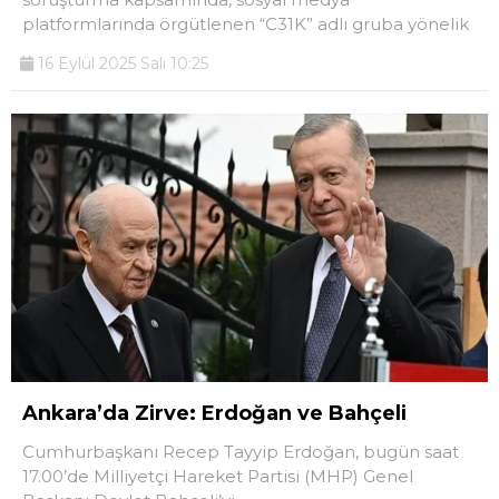
platformlarında örgütlenen “C31K” adlı gruba yönelik
16 Eylül 2025 Salı 10:25
Ankara’da Zirve: Erdoğan ve Bahçeli
Cumhurbaşkanı Recep Tayyip Erdoğan, bugün saat
17.00’de Milliyetçi Hareket Partisi (MHP) Genel