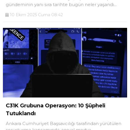
gündeminin yanı sıra tarihte bugün neler yaşandı...
10 Ekim 2025 Cuma 08:42
C31K Grubuna Operasyon: 10 Şüpheli
Tutuklandı
Ankara Cumhuriyet Başsavcılığı tarafından yürütülen
soruşturma kapsamında, sosyal medya