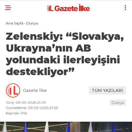
Ana Sayfa
›
Dünya
Zelenskiy: “Slovakya,
Ukrayna’nın AB
yolundaki ilerleyişini
destekliyor”
Gazete İlke
TÜM YAZILARI
Giriş: 05-09-2025 21:09
Dünya
Güncelleme: 05-09-2025 21:09
Kaynak: İHA