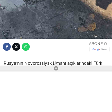
ABONE OL
Rusya’nın Novorossiysk Limanı açıklarındaki Türk
bayraklı “MV Güllük” kuru yük gemisine insansız
hava aracı ( ) ile saldırı gerçekleştirildi.
Rusya’nın Taman kentine doğru seyreden Türk
bayraklı kuru yük gemisi MV Güllük, Novorossiysk
Limanı yakınlarında saldırısına uğradı. ’nın geminin
yaşam mahalline isabet ettiği, can kaybı ya da