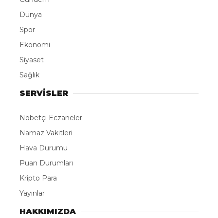
ABONE OL
Rusya’nın Novorossiysk Limanı açıklarındaki Türk
bayraklı “MV Güllük” kuru yük gemisine insansız
hava aracı ( ) ile saldırı gerçekleştirildi.
Rusya’nın Taman kentine doğru seyreden Türk
bayraklı kuru yük gemisi MV Güllük, Novorossiysk
Limanı yakınlarında saldırısına uğradı. ’nın geminin
yaşam mahalline isabet ettiği, can kaybı ya da
yaralanma olmadığı öğrenildi. Geminin hasar tespiti
ve onarımı için İstanbul’a doğru yola çıktığı belirtildi.