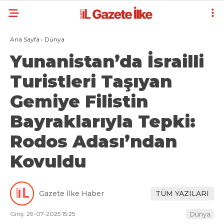
Ana Sayfa
›
Dünya
Yunanistan’da İsrailli
Turistleri Taşıyan
Gemiye Filistin
Bayraklarıyla Tepki:
Rodos Adası’ndan
Kovuldu
Gazete İlke Haber
TÜM YAZILARI
Giriş: 29-07-2025 15:25
Dünya