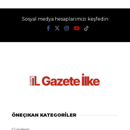
Rusya açıklarındaki
Türk kuru yük
gemisine İHA saldırısı
Gazete İlke
TÜM YAZILARI
Giriş: 07-08-2026 21:00
Dünya
Güncelleme: 07-08-2026 21:00
Kaynak: İHA