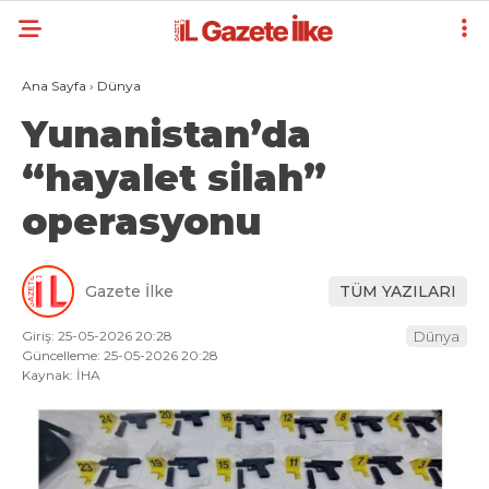
Ana Sayfa
›
Dünya
Yunanistan’da
“hayalet silah”
operasyonu
Gazete İlke
TÜM YAZILARI
Giriş: 25-05-2026 20:28
Dünya
Güncelleme: 25-05-2026 20:28
Kaynak: İHA