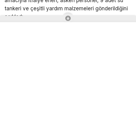
amacıyla itfaiye erleri, askeri personel, 9 adet su
tankeri ve çeşitli yardım malzemeleri gönderildiğini
açıkladı.
Fransa’da özellikle Bordeaux çevresinde yaşanan
yoğun orman yangınları nedeniyle çeşitli ülkelerden
Paris yönetimine yardımlar gönderilmeye devam
ediyor. Bu kapsamda Belçika hükümeti, Fransa’daki
yangın söndürme çalışmalarına destek olmak üzere
askeri personel, itfaiye erleri ve askeri su tankerleri
gönderme kararı aldığını açıkladı.
Fransız itfaiye ekiplerinin şiddetli yangınlara
müdahalede yetersiz kalması nedeniyle yapılan
çağrıya cevap veren Belçika’nın itfaiye erleri, askeri
personel ve 9 adet askeri su tankerinin yanı sıra
diğer yardım malzemelerini kapsayan bir yardım