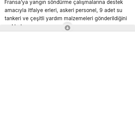
Fransa’ya yangın söndürme çalışmalarına destek
amacıyla itfaiye erleri, askeri personel, 9 adet su
tankeri ve çeşitli yardım malzemeleri gönderildiğini
açıkladı.
Fransa’da özellikle Bordeaux çevresinde yaşanan
yoğun orman yangınları nedeniyle çeşitli ülkelerden
Paris yönetimine yardımlar gönderilmeye devam
ediyor. Bu kapsamda Belçika hükümeti, Fransa’daki
yangın söndürme çalışmalarına destek olmak üzere
askeri personel, itfaiye erleri ve askeri su tankerleri
gönderme kararı aldığını açıkladı.
Fransız itfaiye ekiplerinin şiddetli yangınlara
müdahalede yetersiz kalması nedeniyle yapılan
çağrıya cevap veren Belçika’nın itfaiye erleri, askeri
personel ve 9 adet askeri su tankerinin yanı sıra