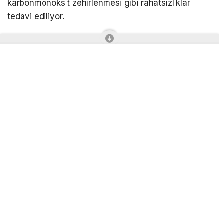
karbonmonoksit zehirlenmesi gibi rahatsızlıklar
tedavi ediliyor.
Kabinde seanslar yaklaşık iki saat sürerken,
muhtemel duruma karşı sağlık personeli de seans
boyunca içeride görev yapıyor. Kabinde bulunan
televizyon sayesinde hastaların iki saatlik seansı
daha rahat geçirmesi için istekleri doğrultusunda
dizi, film, belgesel ya da müzik yayını da açılıyor.
Çevre illerden de hastaların başvurduğu merkezde
tedavi görenler, seanslar sonrasında ağrılarının
azaldığını, yaralarının iyileştiğini ve hareket
kabiliyetlerinin arttığını ifade etti.
“Kandaki çözünmüş oksijen miktarı artırılıyor”
Kocaeli Şehir Hastanesi Sualtı Hekimliği ve