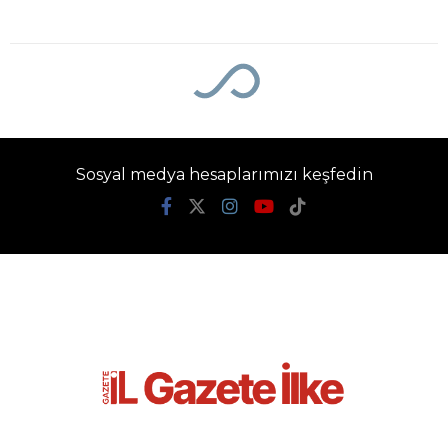
Ana Sayfa
›
Ekonomi
Mersin’de incir
hasadı başladı
Gazete İlke
TÜM YAZILARI
Giriş: 06-08-2026 13:40
Ekonomi
Güncelleme: 06-08-2026 13:40
Kaynak: İHA