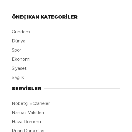
ABONE OL
Mersin’in Mut ilçesinde 10 bin dekar alanda incir
hasadı başladı. Bu yıl hasadın az olmasına rağmen
beyaz incirden bu sene yaklaşık 90 bin ton rekolte
beklendiği belirtildi.
Mut ilçesinde kayısı ve erik sezonunun
tamamlanmasının ardından bugünlerde ilçede
beyaz ve siyah incir hasadına başlandı. Sadece
ilçede 10 bin dekar alanda üretilen incirden bu sene