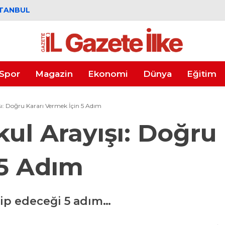
STANBUL
Spor
Magazin
Ekonomi
Dünya
Eğitim
ışı: Doğru Kararı Vermek İçin 5 Adım
Okul Arayışı: Doğru
 5 Adım
kip edeceği 5 adım…