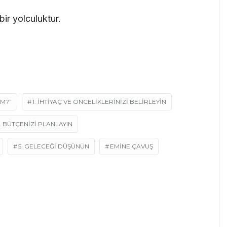
ir yolculuktur.
IM?”
1. İHTIYAÇ VE ÖNCELIKLERINIZI BELIRLEYIN
. BÜTÇENIZI PLANLAYIN
5. GELECEĞI DÜŞÜNÜN
EMINE ÇAVUŞ