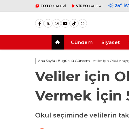
25
°
İ
FOTO
GALERİ
VİDEO
GALERİ
Gündem
Siyaset
Ana Sayfa
›
Bugünkü Gündem
›
Veliler için Okul Aray
Veliler için 
Vermek İçin
Okul seçiminde velilerin ta