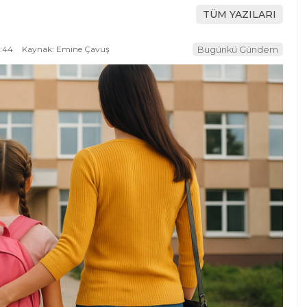
TÜM YAZILARI
:44
Kaynak: Emine Çavuş
Bugünkü Gündem