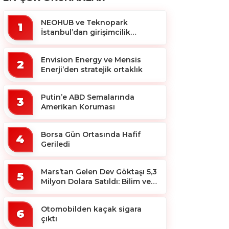
NEOHUB ve Teknopark
1
İstanbul’dan girişimcilik
ekosistemine destek
Envision Energy ve Mensis
2
Enerji’den stratejik ortaklık
Putin’e ABD Semalarında
3
Amerikan Koruması
Borsa Gün Ortasında Hafif
4
Geriledi
Mars’tan Gelen Dev Göktaşı 5,3
5
Milyon Dolara Satıldı: Bilim ve
Koleksiyon Dünyası Sallandı!
Otomobilden kaçak sigara
6
çıktı