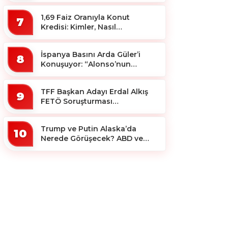
1,69 Faiz Oranıyla Konut
7
Kredisi: Kimler, Nasıl
Yararlanacak?
İspanya Basını Arda Güler’i
8
Konuşuyor: “Alonso’nun
Büyücüsü”
TFF Başkan Adayı Erdal Alkış
9
FETÖ Soruşturması
Kapsamında Tutuklandı
Trump ve Putin Alaska’da
10
Nerede Görüşecek? ABD ve
Rus Basını Farklı Yerleri İşaret
Etti!